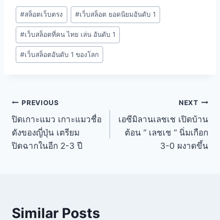
#
สล็อตเว็บตรง
#
เว็บสล็อต ยอดนิยมอันดับ 1
#
เว็บสล็อตที่คน ไทย เล่น อันดับ 1
#
เว็บสล็อตอันดับ 1 ของโลก
PREVIOUS
NEXT
ปิดเกาะแมว เกาะแมวชื่อ
เอซีมิลานเลชเช เปิดบ้าน
ดังของญี่ปุ่น เตรียม
ต้อน ” เลชเช ” นิ่มเกือก
ปิดฉากในอีก 2-3 ปี
3-0 ผงาดขึ้น
Similar Posts