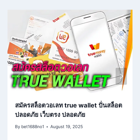
สมัครสล็อตวอเลท true wallet ปั่นสล็อต
ปลอดภัย เว็บตรง ปลอดภัย
By
bet1688no1
August 19, 2025