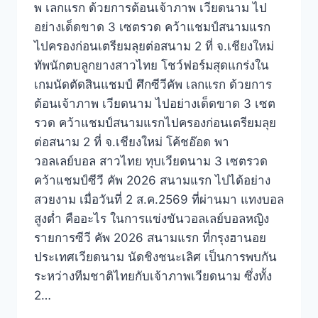
พ เลกแรก ด้วยการต้อนเจ้าภาพ เวียดนาม ไป
อย่างเด็ดขาด 3 เซตรวด คว้าแชมป์สนามแรก
ไปครองก่อนเตรียมลุยต่อสนาม 2 ที่ จ.เชียงใหม่
ทัพนักตบลูกยางสาวไทย โชว์ฟอร์มสุดแกร่งใน
เกมนัดตัดสินแชมป์ ศึกซีวีคัพ เลกแรก ด้วยการ
ต้อนเจ้าภาพ เวียดนาม ไปอย่างเด็ดขาด 3 เซต
รวด คว้าแชมป์สนามแรกไปครองก่อนเตรียมลุย
ต่อสนาม 2 ที่ จ.เชียงใหม่ โค้ชอ๊อด พา
วอลเลย์บอล สาวไทย ทุบเวียดนาม 3 เซตรวด
คว้าแชมป์ซีวี คัพ 2026 สนามแรก ไปได้อย่าง
สวยงาม เมื่อวันที่ 2 ส.ค.2569 ที่ผ่านมา แทงบอล
สูงต่ำ คืออะไร ในการแข่งขันวอลเลย์บอลหญิง
รายการซีวี คัพ 2026 สนามแรก ที่กรุงฮานอย
ประเทศเวียดนาม นัดชิงชนะเลิศ เป็นการพบกัน
ระหว่างทีมชาติไทยกับเจ้าภาพเวียดนาม ซึ่งทั้ง
2…