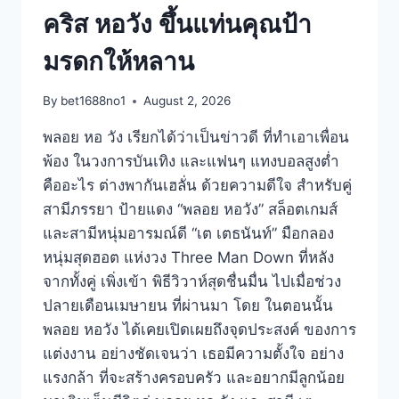
คริส หอวัง ขึ้นแท่นคุณป้า
มรดกให้หลาน
By
bet1688no1
August 2, 2026
พลอย หอ วัง เรียกได้ว่าเป็นข่าวดี ที่ทำเอาเพื่อน
พ้อง ในวงการบันเทิง และแฟนๆ แทงบอลสูงต่ำ
คืออะไร ต่างพากันเฮลั่น ด้วยความดีใจ สำหรับคู่
สามีภรรยา ป้ายแดง “พลอย หอวัง” สล็อตเกมส์
และสามีหนุ่มอารมณ์ดี “เต เตธนันท์” มือกลอง
หนุ่มสุดฮอต แห่งวง Three Man Down ที่หลัง
จากทั้งคู่ เพิ่งเข้า พิธีวิวาห์สุดชื่นมื่น ไปเมื่อช่วง
ปลายเดือนเมษายน ที่ผ่านมา โดย ในตอนนั้น
พลอย หอวัง ได้เคยเปิดเผยถึงจุดประสงค์ ของการ
แต่งงาน อย่างชัดเจนว่า เธอมีความตั้งใจ อย่าง
แรงกล้า ที่จะสร้างครอบครัว และอยากมีลูกน้อย