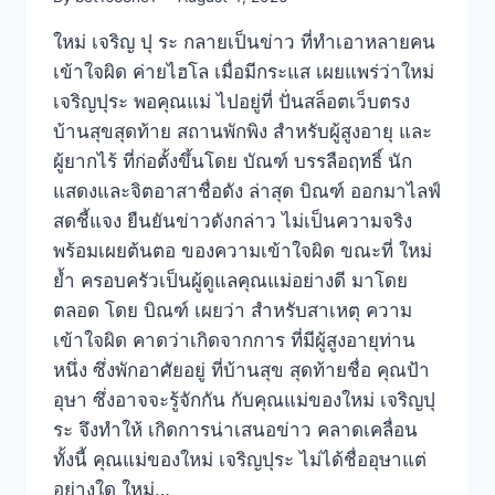
ใหม่ เจริญ ปุ ระ กลายเป็นข่าว ที่ทำเอาหลายคน
เข้าใจผิด ค่ายไฮโล เมื่อมีกระแส เผยแพร่ว่าใหม่
เจริญปุระ พอคุณแม่ ไปอยู่ที่ ปั่นสล็อตเว็บตรง
บ้านสุขสุดท้าย สถานพักพิง สำหรับผู้สูงอายุ และ
ผู้ยากไร้ ที่ก่อตั้งขึ้นโดย บัณฑ์ บรรลือฤทธิ์ นัก
แสดงและจิตอาสาชื่อดัง ล่าสุด บิณฑ์ ออกมาไลฟ์
สดชี้แจง ยืนยันข่าวดังกล่าว ไม่เป็นความจริง
พร้อมเผยต้นตอ ของความเข้าใจผิด ขณะที่ ใหม่
ย้ำ ครอบครัวเป็นผู้ดูแลคุณแม่อย่างดี มาโดย
ตลอด โดย บิณฑ์ เผยว่า สำหรับสาเหตุ ความ
เข้าใจผิด คาดว่าเกิดจากการ ที่มีผู้สูงอายุท่าน
หนึ่ง ซึ่งพักอาศัยอยู่ ที่บ้านสุข สุดท้ายชื่อ คุณป้า
อุษา ซึ่งอาจจะรู้จักกัน กับคุณแม่ของใหม่ เจริญปุ
ระ จึงทำให้ เกิดการน่าเสนอข่าว คลาดเคลื่อน
ทั้งนี้ คุณแม่ของใหม่ เจริญปุระ ไม่ได้ชื่ออุษาแต่
อย่างใด ใหม่…