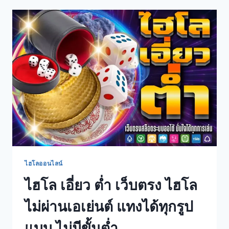
ไฮโลออนไลน์
ไฮโล เอี่ยว ต่ำ เว็บตรง ไฮโล
ไม่ผ่านเอเย่นต์ แทงได้ทุกรูป
แบบ ไม่มีขั้นต่ำ