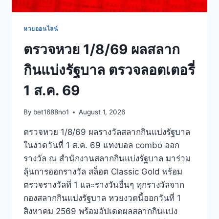
หวยออนไลน์
ตรวจหวย 1/8/69 ผลสลาก
กินแบ่งรัฐบาล ตรวจลอตเตอรี่
1 ส.ค. 69
By
bet1688no1
August 1, 2026
ตรวจหวย 1/8/69 ผลรางวัลสลากกินแบ่งรัฐบาล
ในงวดวันที่ 1 ส.ค. 69 แทงบอล combo ออก
รางวัล ณ สำนักงานสลากกินแบ่งรัฐบาล มาร่วม
ลุ้นการออกรางวัล สล็อต Classic Gold พร้อม
ตรวจรางวัลที่ 1 และรางวันอื่นๆ ทุกรางวัลจาก
กองสลากกินแบ่งรัฐบาล หวยงวดนี้ออกวันที่ 1
สิงหาคม 2569 พร้อมอัปเดตผลสลากกินแบ่ง