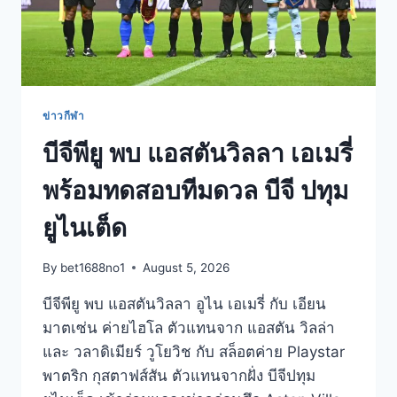
ข่าวกีฬา
บีจีพียู พบ แอสตันวิลลา เอเมรี่
พร้อมทดสอบทีมดวล บีจี ปทุม
ยูไนเต็ด
By
bet1688no1
August 5, 2026
บีจีพียู พบ แอสตันวิลลา อูไน เอเมรี่ กับ เอียน
มาตเซ่น ค่ายไฮโล ตัวแทนจาก แอสตัน วิลล่า
และ วลาดิเมียร์ วูโยวิช กับ สล็อตค่าย Playstar
พาตริก กุสตาฟส์สัน ตัวแทนจากฝั่ง บีจีปทุม