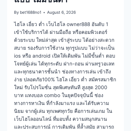
By
bet1688no1
August 6, 2026
ไฮโล เอี่ยว ต่ำ เว็บไฮโล owner888 อันดับ 1
เข้าใช้บริการได้ ผ่านมือถือ หรือคอมพิวเตอร์
ด้วยระบบ ใหม่ล่าสุด เข้าสู่ระบบ ได้อย่างสะดวก
สบาย รองรับการใช้งาน ทุกรูปแบบ ไม่ว่าจะเป็น
ios หรือ android เปิดให้เดิมพัน ไม่มีขั้นต่ำ ตอบ
โจทย์ผู้เล่น ได้ทุกระดับ ฝาก-ถอน ผ่านทรูวอเลท
และทุกธนาคารชั้นนำ ช่องทางการเล่น เข้าถึง
ง่าย ปลอดภัย100% ไฮโล เอี่ยว ต่ำ สมัครสมาชิก
ใหม่ รับโปรโมชั่น สุดพิเศษทันที สูงสุด 2000
บาท แทงบอล combo ในยุคปัจจุบันนี้ ช่อง
ทางการหาเงิน ที่กำลังมาแรง และได้รับความ
นิยม จากผู้เล่น ทุกเพศทุกวัย คือการเล่นเกม ใน
เว็บไฮโลออนไลน์ ที่มอบทั้ง ความสนุกสนาน
และประสบการณ์ การเดิมพัน ที่ล้ำสมัย สามารถ