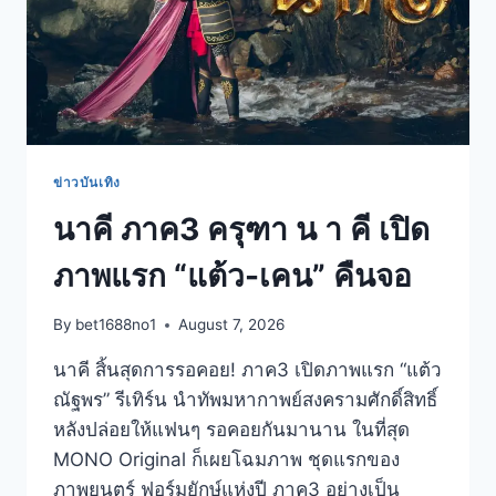
ข่าวบันเทิง
นาคี ภาค3 ครุฑา น า คี เปิด
ภาพแรก “แต้ว-เคน” คืนจอ
By
bet1688no1
August 7, 2026
นาคี สิ้นสุดการรอคอย! ภาค3 เปิดภาพแรก “แต้ว
ณัฐพร” รีเทิร์น นำทัพมหากาพย์สงครามศักดิ์สิทธิ์
หลังปล่อยให้แฟนๆ รอคอยกันมานาน ในที่สุด
MONO Original ก็เผยโฉมภาพ ชุดแรกของ
ภาพยนตร์ ฟอร์มยักษ์แห่งปี ภาค3 อย่างเป็น