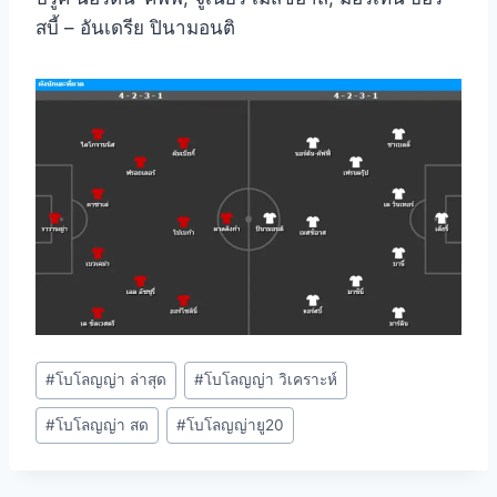
สบี้ – อันเดรีย ปินามอนติ
#
โบโลญญ่า ล่าสุด
#
โบโลญญ่า วิเคราะห์
#
โบโลญญ่า สด
#
โบโลญญ่ายู20