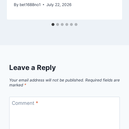
By
bet1688no1
July 22, 2026
Leave a Reply
Your email address will not be published.
Required fields are
marked
*
Comment
*