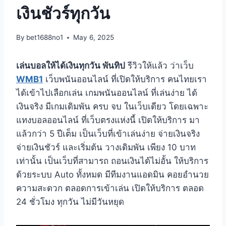
เงินชัวร์ทุกวัน
By
bet1688no1
May 6, 2025
เล่นบอลให้ได้เงินทุกวัน พันทิป
รีวิวให้แล้ว ว่าเว็บ
WMB1
เว็บพนันออนไลน์ ที่เปิดให้บริการ คนไทยเรา
ได้เข้าไปเลือกเล่น เกมพนันออนไลน์ ที่เล่นง่าย ได้
เงินจริง มีเกมเดิมพัน ครบ จบ ในเว็บเดียว โดยเฉพาะ
แทงบอลออนไลน์ ที่เว็บตรงแห่งนี้ เปิดให้บริการ มา
แล้วกว่า 5 ปีเต็ม เป็นเว็บที่เข้าเล่นง่าย จ่ายเงินจริง
จ่ายเงินชัวร์ และเริ่มต้น วางเดิมพัน เพียง 10 บาท
เท่านั้น เป็นเว็บที่สามารถ ถอนเงินได้ไม่อั้น ให้บริการ
ด้วยระบบ Auto ทั้งหมด มีทีมงานแอดมิน คอยอำนวย
ความสะดวก ตลอดการเข้าเล่น เปิดให้บริการ ตลอด
24 ชั่วโมง ทุกวัน ไม่มีวันหยุด