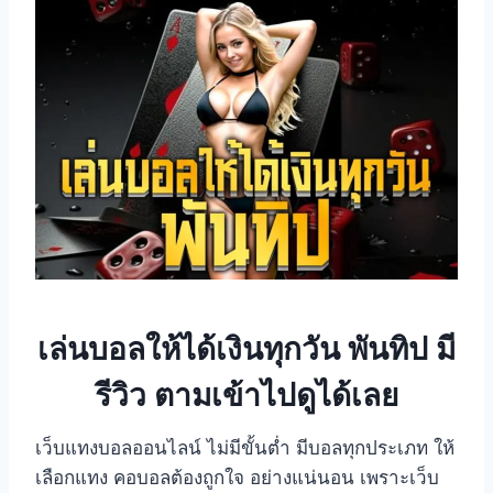
เล่นบอลให้ได้เงินทุกวัน พันทิป มี
รีวิว ตามเข้าไปดูได้เลย
เว็บแทงบอลออนไลน์ ไม่มีขั้นต่ำ มีบอลทุกประเภท ให้
เลือกแทง คอบอลต้องถูกใจ อย่างแน่นอน เพราะเว็บ