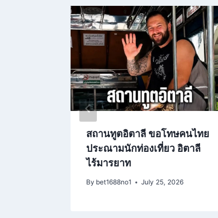
แก่ง
สถานทูตอิตาลี ขอโทษคนไทย
ีของ
ประณามนักท่องเที่ยว อิตาลี
ลก
ไร้มารยาท
025
By
bet1688no1
July 25, 2026