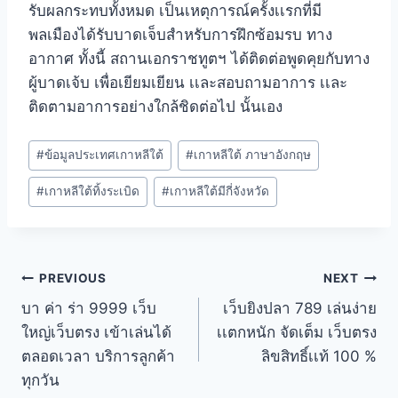
รับผลกระทบทั้งหมด เป็นเหตุการณ์ครั้งเเรกที่มี
พลเมืองได้รับบาดเจ็บสำหรับการฝึกซ้อมรบ ทาง
อากาศ ทั้งนี้ สถานเอกราชทูตฯ ได้ติดต่อพูดคุยกับทาง
ผู้บาดเจ้บ เพื่อเยียมเยียน เเละสอบถามอาการ เเละ
ติดตามอาการอย่างใกล้ชิดต่อไป นั้นเอง
#
ข้อมูลประเทศเกาหลีใต้
#
เกาหลีใต้ ภาษาอังกฤษ
#
เกาหลีใต้ทิ้งระเบิด
#
เกาหลีใต้มีกี่จังหวัด
PREVIOUS
NEXT
บา ค่า ร่า 9999 เว็บ
เว็บยิงปลา 789 เล่นง่าย
ใหญ่เว็บตรง เข้าเล่นได้
เเตกหนัก จัดเต็ม เว็บตรง
ตลอดเวลา บริการลูกค้า
ลิขสิทธิ์เเท้ 100 %
ทุกวัน