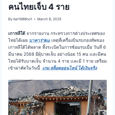
คนไทยเจ็บ 4 ราย
By
bet1688no1
March 8, 2025
เกาหลีใต้
จากรายงาน กระทรวงการต่างประเทศของ
ไทยได้เผย
บาคาร่าku
เหตุที่เครื่องบินรบกองทัพของ
เกาหลีใต้ได้พลาด ทิ้งระเบิดในการซ้อมรบเมื่อ วันที่ 6
มีนาคม 2568 มีผุ้บาดเจ็บ อย่างน้อย 15 คน เเละมีคน
ไทยได้รับบาดเจ็บ จำนวน 4 ราย เเละมี 1 ราย เตรียม
เข้าผ่าตัดในวันนี้
เกม สล็อตออนไลน์ ได้เงินจริง