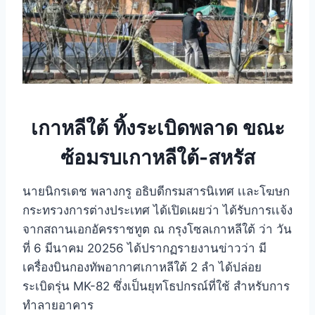
เกาหลีใต้ ทิ้งระเบิดพลาด ขณะ
ซ้อมรบเกาหลีใต้-สหรัส
นายนิกรเดช พลางกรู อธิบดีกรมสารนิเทศ เเละโฆษก
กระทรวงการต่างประเทศ ได้เปิดเผยว่า ได้รับการเเจ้ง
จากสถานเอกอัครราชทูต ณ กรุงโซลเกาหลีใต้ ว่า วัน
ที่ 6 มีนาคม 20256 ได้ปรากฏรายงานข่าวว่า มี
เครื่องบินกองทัพอากาศเกาหลีใต้ 2 ลำ ได้ปล่อย
ระเบิดรุ่น MK-82 ซึ่งเป็นยุทโธปกรณ์ที่ใช้ สำหรับการ
ทำลายอาคาร