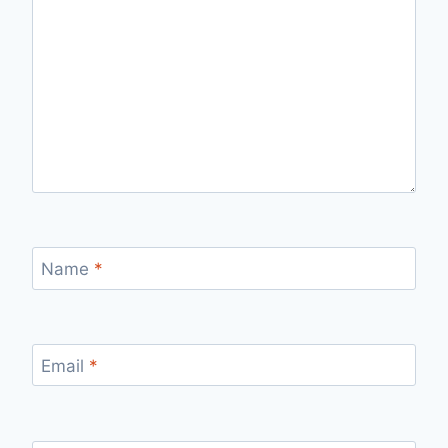
Name
*
Email
*