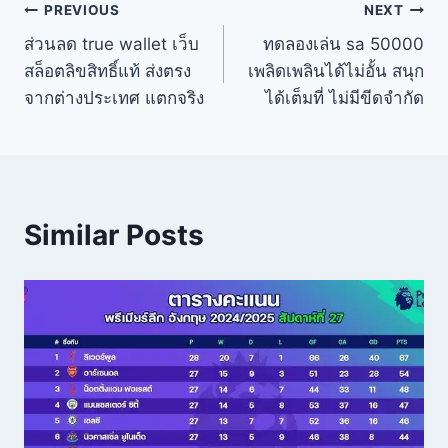
PREVIOUS
NEXT
ส่วนลด true wallet เว็บ
ทดลองเล่น sa 50000
สล็อตลิขสิทธิ์แท้ ส่งตรง
เพลิดเพลินได้ไม่อั้น สนุก
จากต่างประเทศ แตกจริง
ได้เต็มที่ ไม่มีขีดจำกัด
Similar Posts