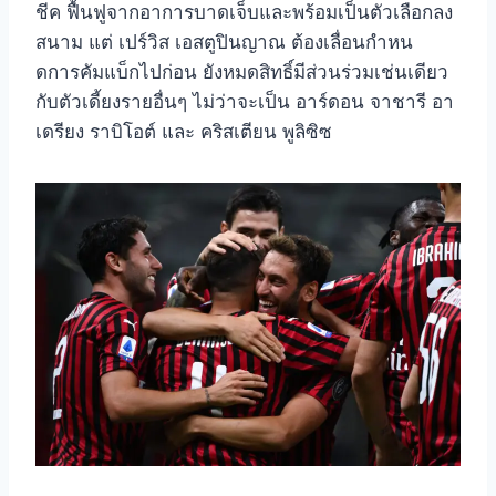
ชีค ฟื้นฟูจากอาการบาดเจ็บและพร้อมเป็นตัวเลือกลง
สนาม แต่ เปร์วิส เอสตูปินญาณ ต้องเลื่อนกำหน
ดการคัมแบ็กไปก่อน ยังหมดสิทธิ์มีส่วนร่วมเช่นเดียว
กับตัวเดี้ยงรายอื่นๆ ไม่ว่าจะเป็น อาร์ดอน จาชารี อา
เดรียง ราบิโอต์ และ คริสเตียน พูลิซิซ