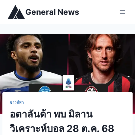
General News
ข่าวกีฬา
อตาลันต้า พบ มิลาน
วิเคราะห์บอล 28 ต.ค. 68