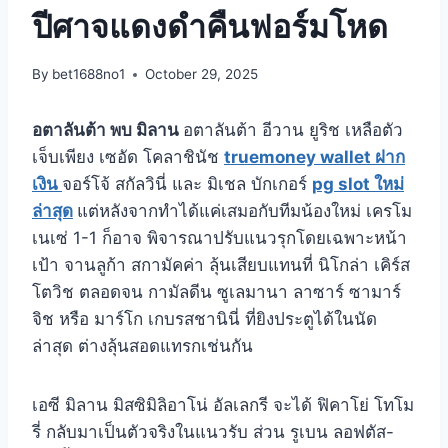
ปีศาจแดงดำคืนฟอร์มโหด
By
bet1688no1
October 29, 2025
อตาลันต้า พบ มิลาน
อตาลันต้า อีวาน ยูริช เหลือตัว
เจ็บเพียง เซอัด โคลาชินัช
truemoney wallet ฝาก
เงิน
จอร์โจ้ สกัลวินี่ และ มิเชล บักเกอร์
pg slot ใหม่
ล่าสุด
แต่หลังจากทำได้แค่เสมอกับทีมน้องใหม่ เครโม
เนเซ่ 1-1 ก็อาจ พิจารณาปรับแนวรุกโดยเฉพาะหน้า
เป้า จานลูก้า สกามัคค่า ลุ้นเสียบแทนที่ นิโกล่า เคิร์ส
โตวิช ตลอดจน กามัลดีน ซูเลมานา ลาซาร์ ซามาร์
จิช หรือ มาร์โก เกบรสชานินี่ ที่ยิงประตูได้ในนัด
ล่าสุด ต่างลุ้นสอดแทรกเช่นกัน
เอซี มิลาน มิสซิมิลิอาโน่ อัลเลกรี จะได้ ฟิคาโย่ โทโม
รี่ กลับมาเป็นตัวจริงในแนวรับ ส่วน รูเบน ลอฟตัส-