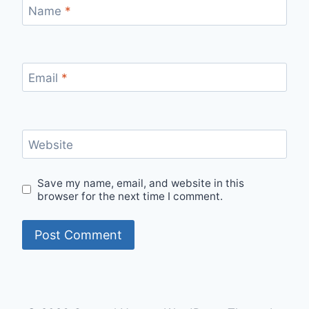
Name
*
Email
*
Website
Save my name, email, and website in this
browser for the next time I comment.