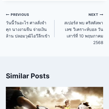
PREVIOUS
NEXT
วันนี้วันอะไร ศาลสั่งจำ
สเปอร์ส พบ คริสตัลพา
คุก นางงามจีน จ่ายเงิน
เลซ วิเคราะห์บอล วัน
ล้าน ปลอมวุฒิไอวีลีกเข้า
เสาร์ที่ 10 พฤษภาคม
2568
Similar Posts