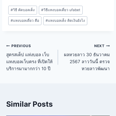
#
วิธี คัดบอลเต็ง
#
วิธีแทงบอลเดี่ยว ufabet
#
แทงบอลเดี่ยว คือ
#
แทงบอลเต็ง คิดเงินยังไง
PREVIOUS
NEXT
สูตรสเต็ป แท่งบอล เว็บ
ผลหวยลาว 30 ธันวาคม
แทงบอลเว็บตรง ที่เปิดให้
2567 ลาววันนี้ ตรวจ
บริการมามากกว่า 10 ปี
หวยลาวพัฒนา
Similar Posts