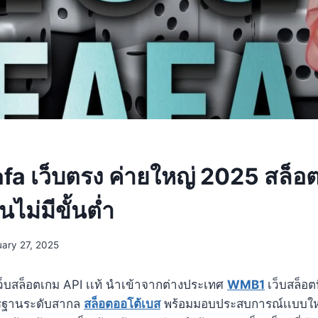
afa เว็บตรง ค่ายใหญ่ 2025 สล็
นไม่มีขั้นต่ำ
ary 27, 2025
ว็บสล็อตเกม API เเท้ นำเข้าจากต่างประเทศ
WMB1
เว็บสล็อตท
าตรฐานระดับสากล
สล็อตออโต้เบส
พร้อมมอบประสบการณ์เเบบใหม่