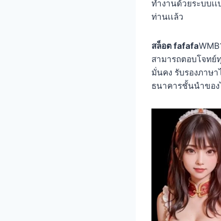
ทำงานด้วยระบบเเบบ
ท่านเเล้ว
สล็อต fafafa
WMB1เ
สามารถตอบโจทย์ทุก
มั่นคง รับรองภาษาไ
ธนาคารชั้นนำของไ