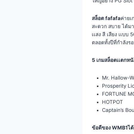
ใหญ่อย่าง PG Slot
สล็อต fafafa
ค่ายเ
สะดวก สบาย ได้มา
เเสง สี เสียง เเบบ
ตลอดทั้งปีที่กำลังรอ
5 เกมสล็อตเเตกหน
Mr. Hallow-W
Prosperity Li
FORTUNE M
HOTPOT
Captain’s Bo
ข้อดีของ WMB1ได