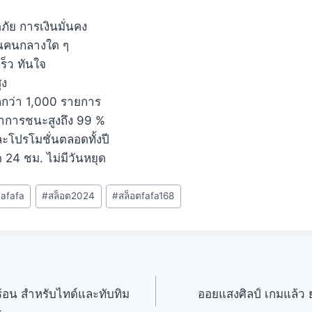
ภัย การเงินมั่นคง
่านคนกลางใด ๆ
ร็ว ทันใจ
ูง
กกว่า 1,000 รายการ
ราการชนะสูงถึง 99 %
ละโปรโมชั่นตลอดทั้งปี
 24 ชม. ไม่มีวันหยุด
Fafafa
#
สล็อต2024
#
สล็อตfafa168
ร้อน สำหรับไทด์และทับทิม
ออยแสงศิลป์ เกมแล้ว