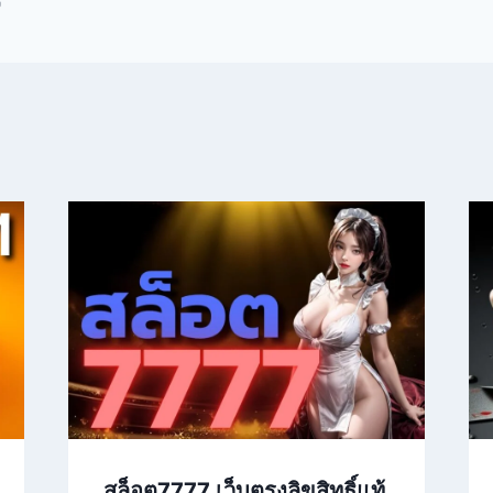
ร
สล็อต7777 เว็บตรงลิขสิทธิ์แท้