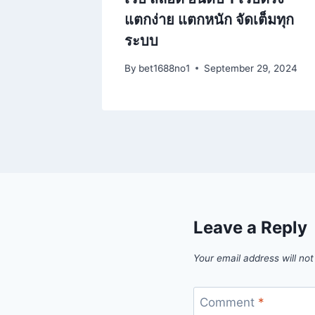
ันดับ 1
แตกง่าย แตกหนัก จัดเต็มทุก
ระบบ
025
By
bet1688no1
September 29, 2024
Leave a Reply
Your email address will not
Comment
*