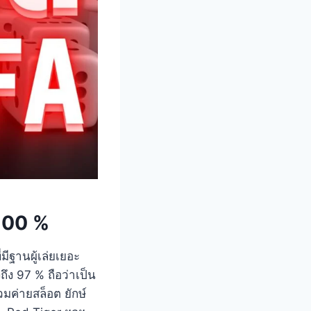
 100 %
ีฐานผู้เล่ยเยอะ
ถึง 97 % ถือว่าเป็น
วมค่ายสล็อต ยักษ์