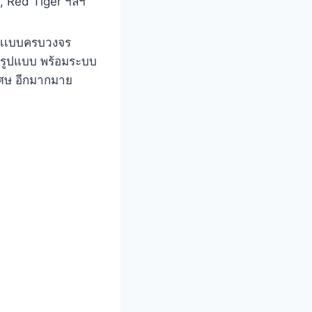
 , Red Tiger ฯลฯ
ลน์เเบบครบวงจร
กรูปแบบ พร้อมระบบ
ิเศษ อีกมากมาย