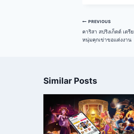
PREVIOUS
คาริสา สปริงเก็ตต์ เต
หนุ่มคุกเข่าขอแต่งงาน
Similar Posts