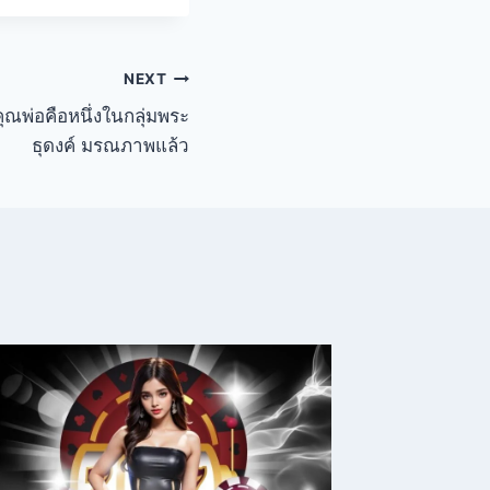
NEXT
ุณพ่อคือหนึ่งในกลุ่มพระ
ธุดงค์ มรณภาพแล้ว