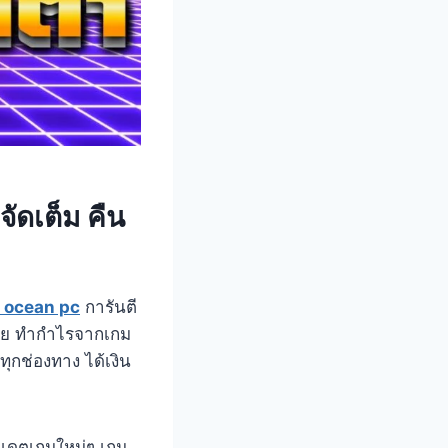
จัดเต็ม คืน
ิง ocean pc
การันตี
มัย ทำกำไรจากเกม
นทุกช่องทาง ได้เงิน
พเดตเกมใหม่ๆ เกม