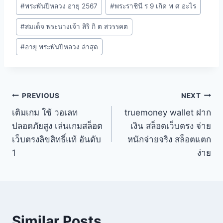
#
พระพันปีหลวง อายุ 2567
#
พระราชินี ร 9 เกิด พ ศ อะไร
#
สมเด็จ พระนางเจ้า สิริ กิ ต สวรรคต
#
อายุ พระพันปีหลวง ล่าสุด
PREVIOUS
NEXT
เติมเกม ใช้ วอเลท
truemoney wallet ฝาก
ปลอดภัยสูง เล่นเกมสล็อต
เงิน สล็อตเว็บตรง จ่าย
เว็บตรงลิขสิทธิ์แท้ อันดับ
หนักจ่ายจริง สล็อตแตก
1
ง่าย
Similar Posts