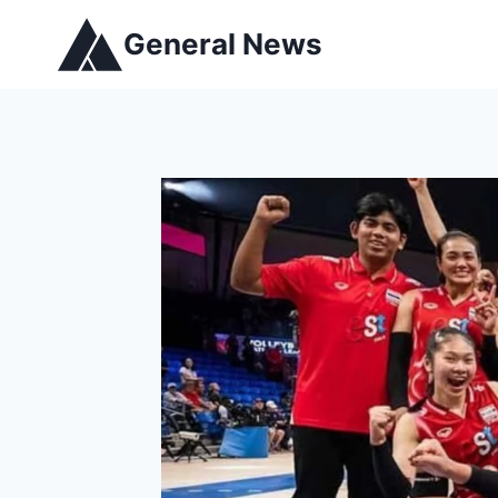
General News