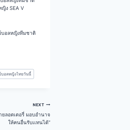
์บอลหญิงทีมชาติ
ลหญิง SEA V
์บอลหญิงทีมชาติ
บอลหญิงไทยวันนี้
NEXT
ายลอตเตอรี่ มอบอำนาจ
ให้คนอื่นรับเเทนได้”