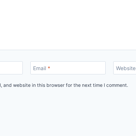
Email
*
Website
 and website in this browser for the next time I comment.