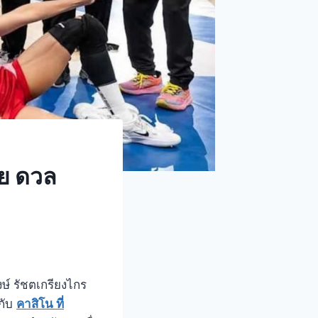
ทย ดวล
ษ์ รัชตเกรียงไกร
กับ
คาสิโน ที่