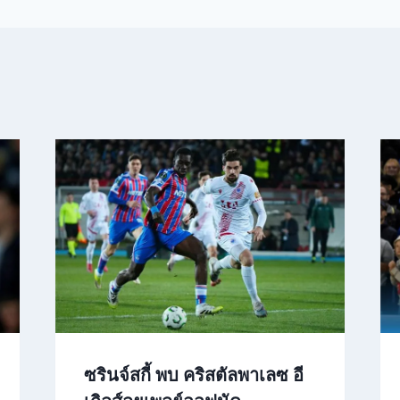
ซรินจ์สกี้ พบ คริสตัลพาเลซ อี