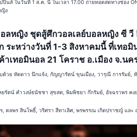
ิปปินส์ ในวันที่ 1 ส.ค. นี้ ในเวลา 17.00 ถ่ายทอดสดทางช่อง 
หญิง
อลหญิง ชุดสู้ศึกวอลเลย์บอลหญิง ซี วี
ระหว่างวันที่ 1-3 สิงหาคมนี้ ที่เทอม
รค้าเทอมินอล 21 โคราช อ.เมือง จ.นค
้วย ทัดดาว นึกแจ้ง, กัญญารัตน์ ขุนเมือง, วารุณี การรัมย์, ห
ัลยรัตน์ คำวงษ์ธนัชชา สุขสด, พิมพิชยา ก๊กรัมย์, อัจฉราพร คง
ตร, ดลพร สินโพธิ์, วริศรา สีทาเลิศ, พรพรรณ เกิดปราชญ์ แล