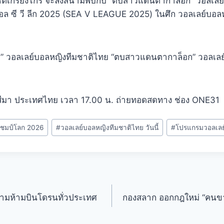
 รัชตเกรียงไกร จะลงสนามพบกับ “ตบสาวแดนตากาล็อก” วอลเลย
์บอล ซี วี ลีก 2025 (SEA V LEAGUE 2025) ในศึก วอลเลย์บอ
ย” วอลเลย์บอลหญิงทีมชาติไทย “ตบสาวแดนตากาล็อก” วอลเลย
ีมา ประเทศไทย เวลา 17.00 น. ถ่ายทอดสดทาง ช่อง ONE31
แชมป์โลก 2026
#
วอลเลย์บอลหญิงทีมชาติไทย วันนี้
#
โปรแกรมวอลเลย์
ห้ามห้ามบินโดรนทั่วประเทศ
กองสลาก ออกกฎใหม่ “คนข