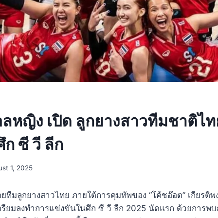
ลหญิง เปิด ลูกยางสาวทีมชาติไ
ึก ซี วี ลีก
st 1, 2025
ยทีมลูกยางสาวไทย ภายใต้การคุมทัพของ “โค้ชอ๊อต” เกียรติพง
ตรียมลงทำการแข่งขันในศึก ซี วี ลีก 2025 นัดแรก ด้วยการพบ