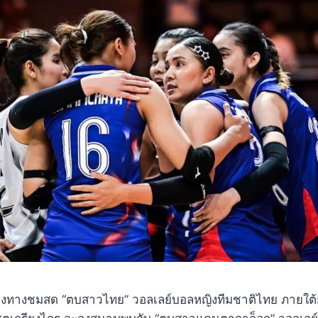
องทางชมสด “ตบสาวไทย” วอลเลย์บอลหญิงทีมชาติไทย ภายใต้