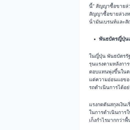
นี้” สัญญาซื้อขายล่
สัญญาซื้อขายล่วงห
น้ํามันเบรนท์และสั
พันธบัตรญี่ป
ในญี่ปุ่น พันธบั
รุนแรงตามหลังการขึ
ตอบแทนพุ่งขึ้นในต
แต่ความอ่อนแอของ
รถดําเนินการได้อย่
แรงกดดันสกุลเงินเร
ในการดําเนินการใ
เก็งกําไรมากกว่าพื