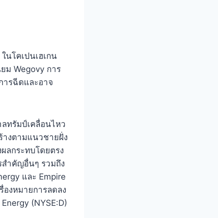
5% ในโคเปนเฮเกน
ดนิยม Wegovy การ
ากการฉีดและอาจ
ลทรัมป์เคลื่อนไหว
สร้างตามแนวชายฝั่ง
ส่งผลกระทบโดยตรง
ําคัญอื่นๆ รวมถึง
nergy และ Empire
ครื่องหมายการลดลง
on Energy (NYSE:D)