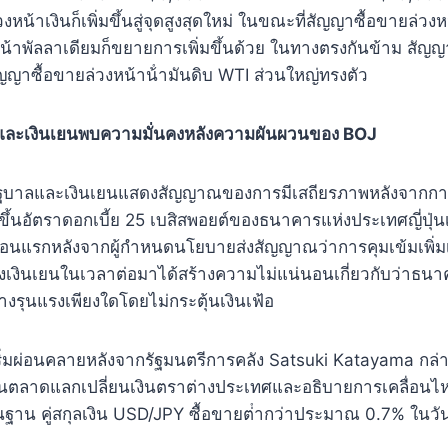
วงหน้าเงินก็เพิ่มขึ้นสู่จุดสูงสุดใหม่ ในขณะที่สัญญาซื้อขายล่ว
น้าพัลลาเดียมก็ขยายการเพิ่มขึ้นด้วย ในทางตรงกันข้าม สัญญ
ญญาซื้อขายล่วงหน้าน้ํามันดิบ WTI ส่วนใหญ่ทรงตัว
ุ่นและเงินเยนพบความมั่นคงหลังความผันผวนของ BOJ
ตรรัฐบาลและเงินเยนแสดงสัญญาณของการมีเสถียรภาพหลังจากกา
้นอัตราดอกเบี้ย 25 เบสิสพอยต์ของธนาคารแห่งประเทศญี่ปุ่นเม
อนแรกหลังจากผู้กําหนดนโยบายส่งสัญญาณว่าการคุมเข้มเพิ่มเ
เงินเยนในเวลาต่อมาได้สร้างความไม่แน่นอนเกี่ยวกับว่าธ
างรุนแรงเพียงใดโดยไม่กระตุ้นเงินเฟ้อ
ิ่มผ่อนคลายหลังจากรัฐมนตรีการคลัง Satsuki Katayama กล่าวว่
นตลาดแลกเปลี่ยนเงินตราต่างประเทศและอธิบายการเคลื่อนไหว
้นฐาน คู่สกุลเงิน USD/JPY ซื้อขายต่ํากว่าประมาณ 0.7% ในวั