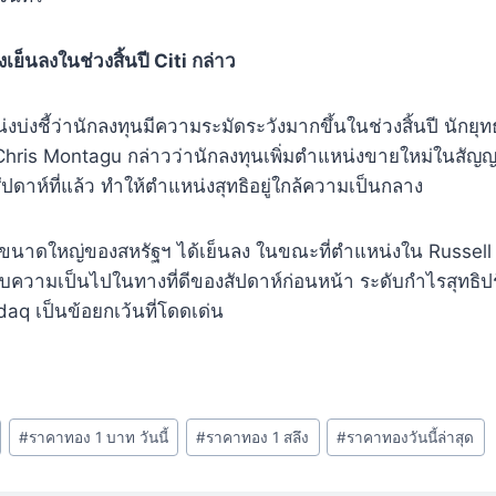
เย็นลงในช่วงสิ้นปี Citi กล่าว
่งบ่งชี้ว่านักลงทุนมีความระมัดระวังมากขึ้นในช่วงสิ้นปี นักย
Chris Montagu กล่าวว่านักลงทุนเพิ่มตําแหน่งขายใหม่ในสัญญ
ัปดาห์ที่แล้ว ทําให้ตําแหน่งสุทธิอยู่ใกล้ความเป็นกลาง
นขนาดใหญ่ของสหรัฐฯ ได้เย็นลง ในขณะที่ตําแหน่งใน Russell 
บความเป็นไปในทางที่ดีของสัปดาห์ก่อนหน้า ระดับกําไรสุทธิปรั
aq เป็นข้อยกเว้นที่โดดเด่น
#
ราคาทอง 1 บาท วันนี้
#
ราคาทอง 1 สลึง
#
ราคาทองวันนี้ล่าสุด