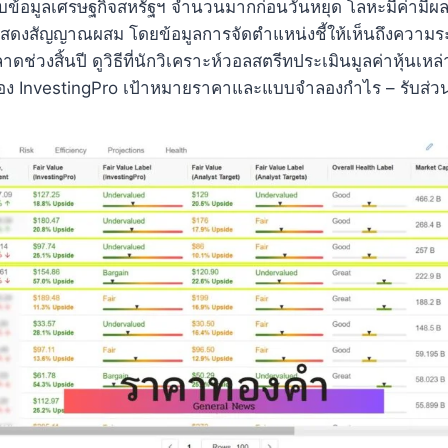
 กับข้อมูลเศรษฐกิจสหรัฐฯ จํานวนมากก่อนวันหยุด โลหะมีค่ามี
ดงสัญญาณผสม โดยข้อมูลการจัดตําแหน่งชี้ให้เห็นถึงความระมัด
ดช่วงสิ้นปี ดูวิธีที่นักวิเคราะห์วอลสตรีทประเมินมูลค่าหุ้นเหล่
อง InvestingPro เป้าหมายราคาและแบบจําลองกําไร – รับส่วน