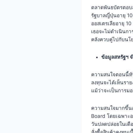
ตลาดพันธบัตรตอบ
รัฐบาลญี่ปุ่นอายุ
ออสเตรเลียอายุ 10 
เธอจะไม่ดําเนินกา
คลังควบคู่ไปกับนโย
ข้อมูลสหรัฐฯ 
ความสนใจตอนนี้หันไ
ลงทุนจะได้เห็นรา
แม้ว่าจะเป็นการม
ความสนใจมากขึ้นอา
Board โดยเฉพาะอย่
วันปลดปล่อยในเดื
สั่งซื้อสินค้าคงท