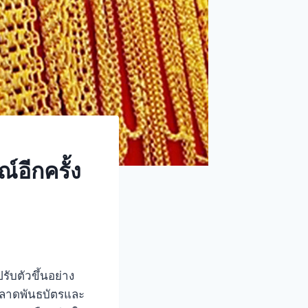
์อีกครั้ง
ับตัวขึ้นอย่าง
นตลาดพันธบัตรและ