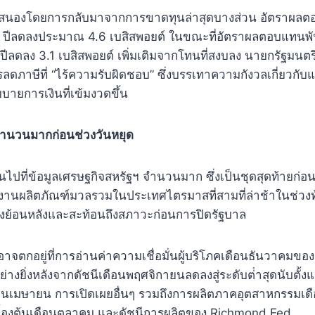
สนองโดยการกลับมาจากการขาดทุนล่าสุดบางส่วน อัตราผลต
 10 ปีลดลงประมาณ 4.6 เบสิสพอยต์ ในขณะที่อัตราผลตอบแทนพ
ปีลดลง 3.1 เบสิสพอยต์ เพิ่มเติมจากโทนที่สงบลง นายกรัฐมนตรี
รลดภาษีที่ “ไร้ความรับผิดชอบ” ซึ่งบรรเทาความกังวลเกี่ยวกั
บายการเงินที่เข้มงวดขึ้น
จํานวนมากก่อนช่วงวันหยุด
ปที่ข้อมูลเศรษฐกิจสหรัฐฯ จํานวนมาก ซึ่งเป็นชุดสุดท้ายก่อน
ยงานผลิตภัณฑ์มวลรวมในประเทศไตรมาสที่สามที่ล่าช้าในช่วง
องย้อนหลังและสะท้อนถึงสภาวะก่อนการปิดรัฐบาล
จตกอยู่ที่การอ่านค่าความเชื่อมั่นผู้บริโภคเดือนธันวาคมข
างยิ่งหลังจากดัชนีเดือนพฤศจิกายนลดลงสู่ระดับต่ําสุดนับตั้
อนเมษายน การเปิดเผยอื่นๆ รวมถึงการผลิตภาคอุตสาหกรรมเด
นเบื้องต้นเดือนตุลาคม และดัชนีการผลิตของ Richmond Fed