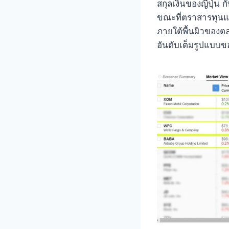
สกุลเงินของญี่ปุ่น
ขณะที่ตราสารทุนแส
ภายใต้พื้นผิวของตลา
อันดับเต็มรูปแบบข