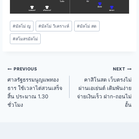
#
มัลโม่ ญ
#
มัลโม่ วิเคราะห์
#
มัลโม่ สด
#
สโมสรมัลโม่
PREVIOUS
NEXT
ศาลรัฐธรรมนูญแพทอง
คาสิโนสด เว็บตรงไม่
ธาร ใช้เวลาไต่สวนเสร็จ
ผ่านเอเย่นต์ เดิมพันง่าย
สิ้น ประมาณ 1.30
จ่ายเงินเร็ว ฝาก-ถอนไม่
ชั่วโมง
อั้น