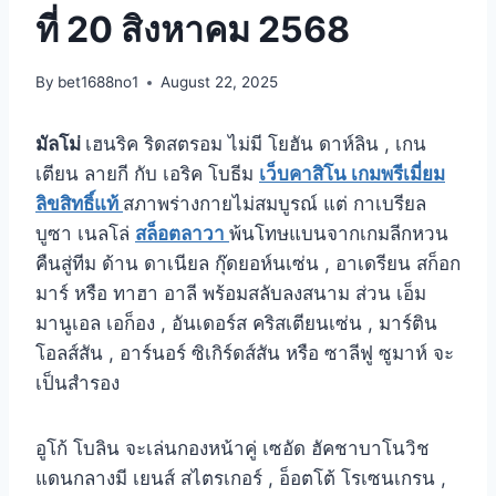
ที่ 20 สิงหาคม 2568
By
bet1688no1
August 22, 2025
มัลโม่
เฮนริค ริดสตรอม ไม่มี โยฮัน ดาห์ลิน , เกน
เตียน ลายกี กับ เอริค โบธีม
เว็บคาสิโน เกมพรีเมี่ยม
ลิขสิทธิ์แท้
สภาพร่างกายไม่สมบูรณ์ แต่ กาเบรียล
บูซา เนลโล่
สล็อตลาวา
พ้นโทษแบนจากเกมลีกหวน
คืนสู่ทีม ด้าน ดาเนียล กุ๊ดยอห์นเซ่น , อาเดรียน สก็อก
มาร์ หรือ ทาฮา อาลี พร้อมสลับลงสนาม ส่วน เอ็ม
มานูเอล เอก็อง , อันเดอร์ส คริสเตียนเซ่น , มาร์ติน
โอลส์สัน , อาร์นอร์ ซิเกิร์ดส์สัน หรือ ซาลีฟู ซูมาห์ จะ
เป็นสำรอง
อูโก้ โบลิน จะเล่นกองหน้าคู่ เซอัด ฮัคชาบาโนวิช
แดนกลางมี เยนส์ สไตรเกอร์ , อ็อตโต้ โรเซนเกรน ,