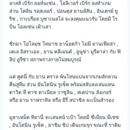
ลาสส์ เบิร์ก ยอห์นเซ่น , โอลิเวอร์ เบิร์ก ลงทำเกม
ส่วน โคลิน รอสเลอร์ , ปอนตุส ยานส์สัน , อันเดรย์ ยู
ริช , กาเบรียล บูซาเนลโล่ จะลงคุมแนวรับ โดยมี โร
บิน โอลเซ่น เฝ้าเสา
ซิกมา โอโลมุซ โทมาช ยาน็อตก้า ไม่มี ยานเฟียล่า ,
เดเล่ อิสราเอล , ยาน คลีเมนต์ , ยูนูซ่า มูรีตาล่า กับ ฟิ
ลิป อูรีซ่า สภาพร่างกายไม่สมบูรณ์
แต่ คูตนี่ กับ ยาน คราล พ้นโทษแบนจากเกมลักหวน
คืนสู่ทีม ส่วน อันโตนิน รูเซ็ค พร้อมสลับลงเล่นแทน
ดาวิด ที คาช ดาเนียล วาซูลิน , สเตปาน ลังเกอร์
หรือ ยาน ราฟราทิล หรือ ยีรี่ สปาซิล จะเป็นสำรอง
มูฮาเหม็ด ทิยานี่ จะเล่นหน้าเป้า โดยมี ซีเมียน มีเชซ
, อันโตนิน รูเซ็ค , ยาชิม ชิป เดินเกมรุก ขณะที่ ราดิม