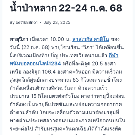
น้ำป่าหลาก 22-24 ก.ค. 68
By
bet1688no1
July 23, 2025
พายุวิภา
เมื่อเวลา 10.00 น.
ลาสเวกัส คาสิโน
ของ
วันนี้ (22 ก.ค. 68) พายุโซนร้อน “วิภา” ได้เคลื่อนขึ้น
ฝั่งบริเวณเมืองท้ายบิ่ญ ประเทศเวียดนามแล้ว
กีฬา
พนันบอลออนไลน์1234
หรือที่ละติจูด 20.5 องศา
เหนือ ลองจิจูด 106.4 องศาตะวันออก มีความเร็วลม
สูงสุดใกล้ศูนย์กลางประมาณ 83 กิโลเมตรต่อชั่วโมง
กำลังเคลื่อนตัวทางทิศตะวันตก ด้วยความเร็ว
ประมาณ 15 กิโลเมตรต่อชั่วโมง คาดว่าพายุนี้จะอ่อน
กำลังลงเป็นพายุดีเปรสชันและหย่อมความกดอากาศ
ต่ำตามลำดับ โดยจะเคลื่อนตัวตามแนวร่องมรสุมที่
พาดผ่านประเทศลาวตอนบนและภาคเหนือตอนบนใน
ระยะต่อไป สำรับมรสุมตะวันตกเฉียงใต้กำลังแรงพัด