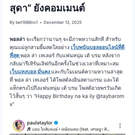
สุดา” ยังคอมเมนต์
By
bet1688no1
December 12, 2025
พอลล่า
จะเรียกว่านานๆ จะมีภาพหวานสักที สำหรับ
คุณแม่ลูกสามยิ้มสดใสอย่าง
เว็บพนันบอลออนไลน์ที่ดี
ที่สุด
พอล ล่า เทเลอร์ กับแฟนหนุ่ม เต้ บรม หลังจาก
กลับมารีเทิร์นเลิฟกันอีกครั้งในช่วงเวลาที่เหมาะสม
เว็บแทงบอล มั่นคง
และกับโมเมนต์ความหวานล่าสุด
ที่ พอล ล่า เทเลอร์ ได้โพสต์ลงอินสตาแกรม และได้
แท็กตรงไปถึงแฟนหนุ่ม เต้ บรม โพสต์อวยพรวันเกิด
ไว้สั้นๆ ว่า “Happy Birthday na ka ily @taybarom
x”