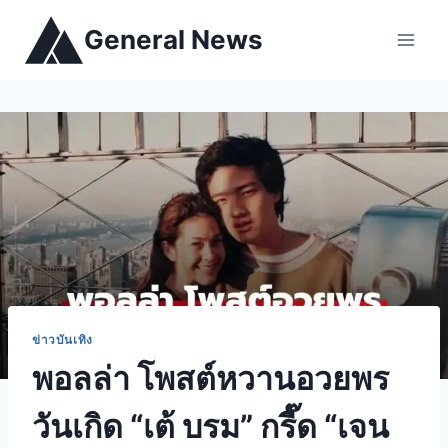
General News
ข่าวบันเทิง
พอลล่า โพสต์หวานอวยพร
วันเกิด “เต้ บรม” กรี๊ด “เจน