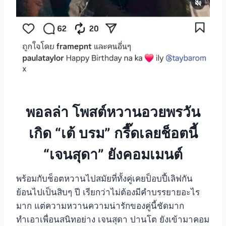
พอลล่า โพสต์หวานอวยพรวัน
เกิด “เต้ บรม” กรี๊ดเลยช็อตนี้
“เจนสุดา” ยังคอมเมนต์
พร้อมกับช็อตหวานไปสมัยที่ทั้งคู่เคยป็อบปี้เลิฟกัน
ย้อนไปเป็นสิบๆ ปี เรียกว่าไม่ต้องมีคำบรรยายอะไร
มาก แต่ความหวานความน่ารักของคู่นี้ชัดมาก
ทำเอาเพื่อนสนิทอย่าง เจนสุดา ปานโต ยังเข้ามาคอม