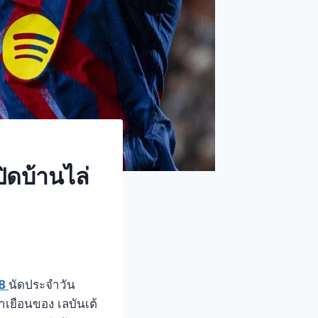
ิดบ้านไล่
88
นัดประจำวัน
าเยือนของ เลบันเต้