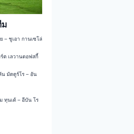
ีม
ซีย – ชูเอา กานเซโล่
บิร์ต เลวานดอฟสกี้
น มัตตูร์โร – อัน
 ทุนเด้ – อีบัน โร