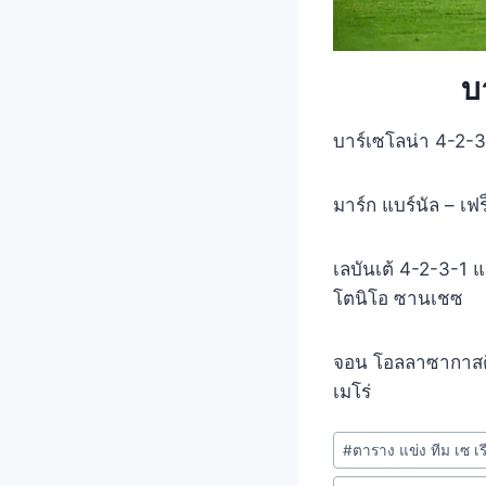
บ
บาร์เซโลน่า 4-2-3-1
มาร์ก แบร์นัล – เฟ
เลบันเต้ 4-2-3-1 แ
โตนิโอ ซานเชซ
จอน โอลลาซากาสตี –
เมโร่
#
ตาราง แข่ง ทีม เซ เร