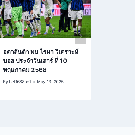
อตาลันต้า พบ โรมา วิเคราะห์
เยอรมนี
บอล ประจำวันเสาร์ ที่ 10
วิเคราะห
พฤษภาคม 2568
มิถุนาย
By
bet1688no1
May 13, 2025
By
bet1688