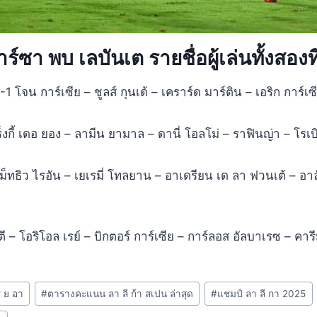
าร์ซา พบ เลบันเต รายชื่อผู้เล่นทั้งสองท
 โจน การ์เซีย – ชูลส์ กุนเด้ – เคราร์ด มาร์ติน – เอริก การ์เ
ร็งกี้ เดอ ยอง – ลามีน ยามาล – ดานี่ โอลโม่ – ราฟินญ่า – โรเ
ม็ทธิว ไรอัน – เยเรมี่ โทลยาน – อาเดรียน เด ลา ฟวนเต้ – อาลั
 โอริโอล เรย์ – บิกตอร์ การ์เซีย – การ์ลอส อัลบาเรซ – คารีม
ี ย อา
#
ตารางคะแนน ลา ลี ก้า สเปน ล่าสุด
#
แชมป์ ลา ลี กา 2025