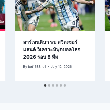
อาร์เจนตินา พบ สวิตเซอร์
แลนด์ วิเคราะห์ฟุตบอลโลก
2026 รอบ 8 ทีม
By
bet1688no1
July 12, 2026