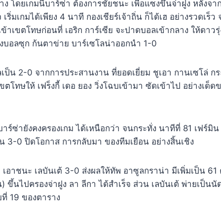
ง โดยเกมนี้บาร์ซ่า ต้องการชัยชนะ เพื่อแซงขึ้นจ่าฝูง หลังจ
 เริ่มเกมได้เพียง 4 นาที กองเชียร์เจ้าถิ่น ก็ได้เฮ อย่างรวดเร็
 เข้าเขตโทษก่อนที่ เอริก การ์เซีย จะปาดบอลเข้ากลาง ให้ดาวรุ่
ส่งบอลซุก ก้นตาข่าย บาร์เซโลน่าออกนำ 1-0
หลเป็น 2-0 จากการประสานงาน ที่ยอดเยี่ยม ชูเอา กานเซโล่ ก
ขตโทษให้ เฟร็งกี้ เดอ ยอง วิ่งโฉบเข้ามา ซัดเข้าไป อย่างเด็ด
ง บาร์ซ่ายังคงครองเกม ได้เหนือกว่า จนกระทั่ง นาทีที่ 81 เฟร์ม
งเป็น 3-0 ปิดโอกาส การกลับมา ของทีมเยือน อย่างสิ้นเชิง
เอาชนะ เลบันเต้ 3-0 ส่งผลให้ทัพ อาซูลกราน่า มีเพิ่มเป็น 6
ึ้นไปครองจ่าฝูง ลา ลีกา ได้สำเร็จ ส่วน เลบันเต้ พ่ายเป็นนัดที
บที่ 19 ของตาราง