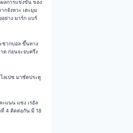
ากผลการแข่งขัน ของ
ว จากจังหวะ เตะมุม
งอย่าง มาร์ก แบร์
ระชากบอล ขึ้นทาง
ขาด ก่อนจะจบครึ่ง
ิน โลเปซ มาซัดประตู
1 คะแนน แซง เรอัล
่ 4 ติดต่อกัน มี 18