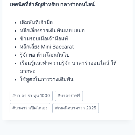
เทคนิคที่สำคัญสำหรับบาคาร่าออนไลน์
เดิมพันที่เจ้ามือ
หลีกเลี่ยงการเดิมพันแบบเสมอ
ข้ามรอบเมื่อเจ้ามือแพ้
หลีกเลี่ยง Mini Baccarat
รู้จักพอ ห้ามโลภเกินไป
เรียนรู้และทำความรู้จัก บาคาร่าออนไลน์ ให้
มากพอ
ใช้สูตรในการวางเดิมพัน
#
บา คา ร่า ทุน 1000
#
บาคาร่าฟรี
#
บาคาร่าเปิดไพ่เอง
#
เทคนิคบาคาร่า 2025