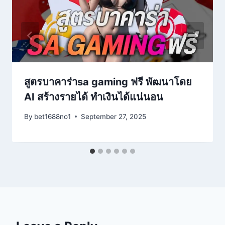
สูตรบาคาร่าsa gaming ฟรี พัฒนาโดย
AI สร้างรายได้ ทำเงินได้แน่นอน
By
bet1688no1
September 27, 2025