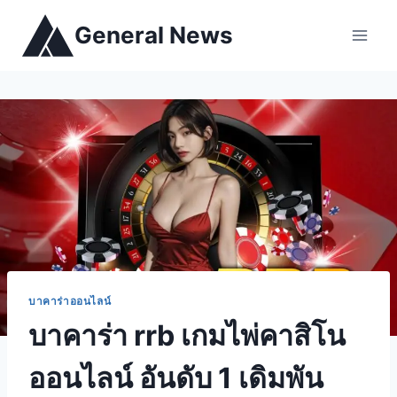
General News
บาคาร่าออนไลน์
บาคาร่า rrb เกมไพ่คาสิโน
ออนไลน์ อันดับ 1 เดิมพัน