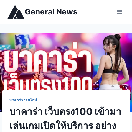
General News
บาคาร่าออนไลน์
บาคาร่า เว็บตรง100 เข้ามา
เล่นเกมเปิดให้บริการ อย่าง