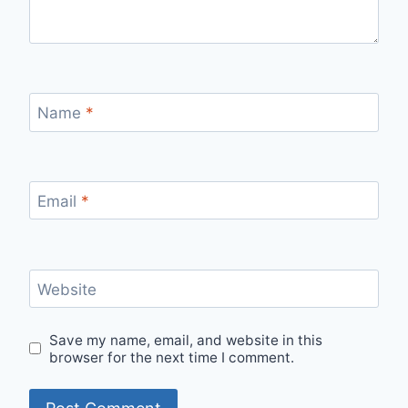
Name
*
Email
*
Website
Save my name, email, and website in this
browser for the next time I comment.