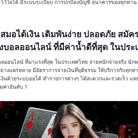
ะไว้ใจได้ มีระบบระเบียบ การปกป้องบัญชี ธนาคารของทุกท่าน
สมอได้เงิน เดิมพันง่าย ปลอดภัย สมัค
งบอลออนไลน์ ที่มีค่าน้ำดีที่สุด ในปร
อลออนไลน์ ที่มาแรงที่สุด ในประเทศไทย จ่ายหนักจ่ายจริง นัก
อย่างแพร่หลาย มีอัตราการจ่ายเงินที่ยุติธรรม ให้บริการกับทุก
เงินด้วยระบบออโต้ ทำรายการต่างๆ ได้สะดวกและรวดเร็ว แทบ
มค่าอันดับ 1