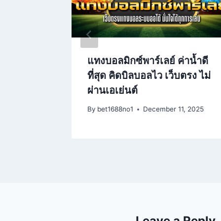
งบอลออน
แทงบอลมิกซ์พาร์เลย์ ค่าน้ำดี
็บตรงจาก
ที่สุด คิดบิลบอลไว เว็บตรง ไม่
ผ่านเอเย่นต์
7, 2024
By
bet1688no1
December 11, 2025
Leave a Reply