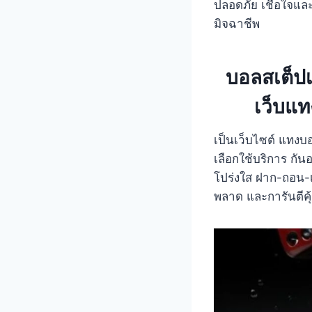
ปลอดภัย เชื่อใจแล
มิจฉาชีพ
บอลสเต็ปเ
เว็บแท
เป็นเว็บไซต์ แทงบ
เลือกใช้บริการ กัน
โปร่งใส ฝาก-ถอน-
พลาด และการันตีคุ้