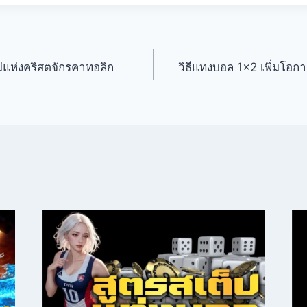
่แห่งคริสตจักรคาทอลิก
วิธีแทงบอล 1×2 เพิ่มโอ