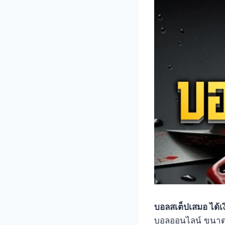
บอลสเต็ปเสมอ ได้เ
บอลออนไลน์ ขนาดให