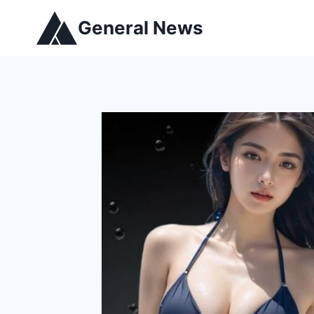
General News