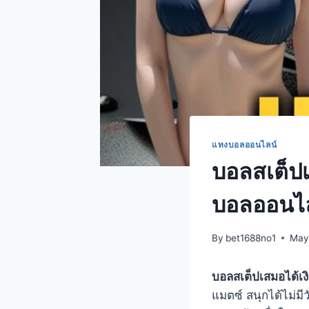
แทงบอลออนไลน์
บอลสเต็ปเส
บอลออนไลน
By
bet1688no1
May
บอลสเต็ปเสมอได้เง
แมตซ์ สนุกได้ไม่มีว