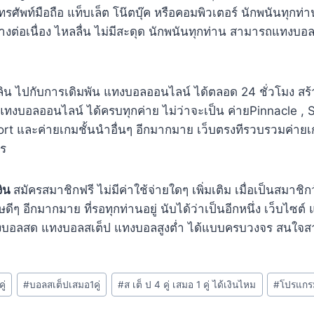
ัพท์มือถือ แท็บเล็ต โน๊ตบุ๊ค หรือคอมพิวเตอร์ นักพนันทุกท่า
างต่อเนื่อง ไหลลื่น ไม่มีสะดุด นักพนันทุกท่าน สามารถแทงบ
ลิน ไปกับการเดิมพัน แทงบอลออนไลน์ ได้ตลอด 24 ชั่วโมง สร
น แทงบอลออนไลน์ ได้ครบทุกค่าย ไม่ว่าจะเป็น ค่ายPinnacle ,
rt และค่ายเกมชั้นนำอื่นๆ อีกมากมาย เว็บตรงทีรวบรวมค่ายเ
จร
งิน
สมัครสมาชิกฟรี ไม่มีค่าใช้จ่ายใดๆ เพิ่มเติม เมื่อเป็นสมาชิก
ษดีๆ อีกมากมาย ที่รอทุกท่านอยู่ นับได้ว่าเป็นอีกหนึ่ง เว็บไซต
 แทงบอลสด แทงบอลสเต็ป แทงบอลสูงต่ำ ได้แบบครบวงจร สนใจ
ู่
#
บอลสเต็ปเสมอ1คู่
#
ส เต็ ป 4 คู่ เสมอ 1 คู่ ได้เงินไหม
#
โปรแกรม