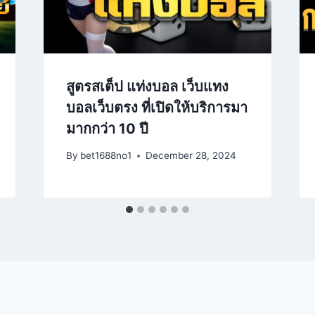
สูตรสเต็ป แท่งบอล เว็บแทง
บอลเว็บตรง ที่เปิดให้บริการมา
มากกว่า 10 ปี
By
bet1688no1
December 28, 2024