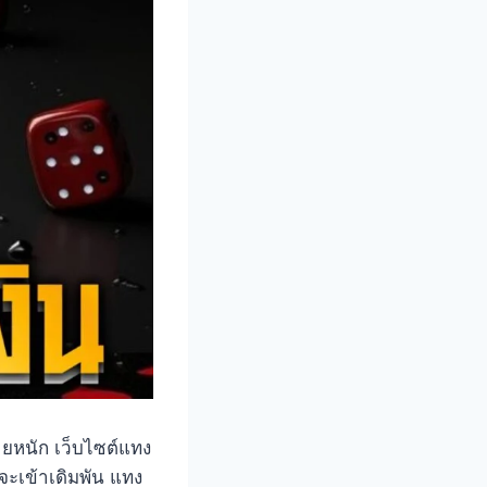
่ายหนัก เว็บไซต์แทง
จะเข้าเดิมพัน แทง