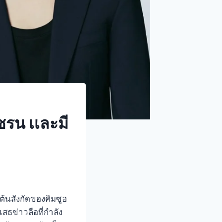
ซรน เเละมี
ต้นสังกัดของคิมซูฮ
ธข่าวลือที่กำลัง