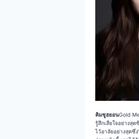
คิมซูฮยอน
Gold Me
รู้สึกเสียใจอย่างส
ไว้อาลัยอย่างสุดซึ่