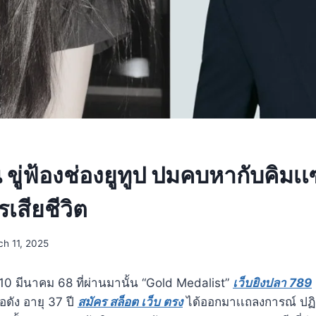
 ขู่ฟ้องช่องยูทูป ปมคบหากับคิมเเ
เสียชีวิต
h 11, 2025
 10 มีนาคม 68 ที่ผ่านมานั้น “Gold Medalist”
เว็บยิงปลา 789
อดัง อายุ 37 ปี
สมัคร สล็อต เว็บ ตรง
ได้ออกมาเเถลงการณ์ ปฏิเส