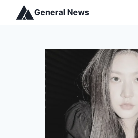
General News