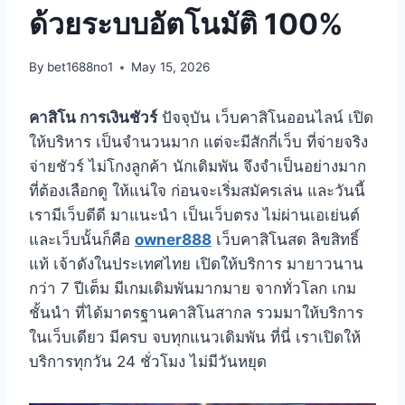
ด้วยระบบอัตโนมัติ 100%
By
bet1688no1
May 15, 2026
คาสิโน การเงินชัวร์
ปัจจุบัน เว็บคาสิโนออนไลน์ เปิด
ให้บริหาร เป็นจำนวนมาก แต่จะมีสักกี่เว็บ ที่จ่ายจริง
จ่ายชัวร์ ไม่โกงลูกค้า นักเดิมพัน จึงจำเป็นอย่างมาก
ที่ต้องเลือกดู ให้แน่ใจ ก่อนจะเริ่มสมัครเล่น และวันนี้
เรามีเว็บดีดี มาแนะนำ เป็นเว็บตรง ไม่ผ่านเอเย่นต์
และเว็บนั้นก็คือ
owner888
เว็บคาสิโนสด ลิขสิทธิ์
แท้ เจ้าดังในประเทศไทย เปิดให้บริการ มายาวนาน
กว่า 7 ปีเต็ม มีเกมเดิมพันมากมาย จากทั่วโลก เกม
ชั้นนำ ที่ได้มาตรฐานคาสิโนสากล รวมมาให้บริการ
ในเว็บเดียว มีครบ จบทุกแนวเดิมพัน ที่นี่ เราเปิดให้
บริการทุกวัน 24 ชั่วโมง ไม่มีวันหยุด