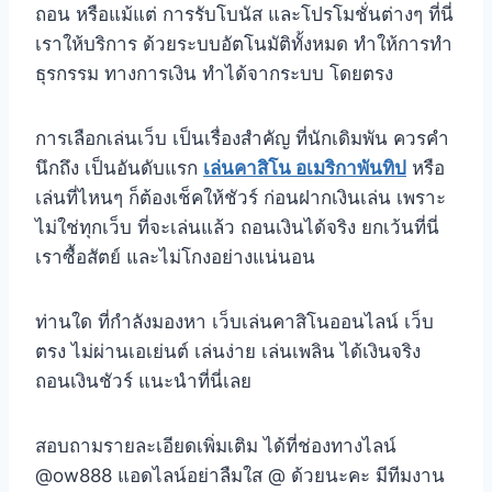
ถอน หรือแม้แต่ การรับโบนัส และโปรโมชั่นต่างๆ ที่นี่
เราให้บริการ ด้วยระบบอัตโนมัติทั้งหมด ทำให้การทำ
ธุรกรรม ทางการเงิน ทำได้จากระบบ โดยตรง
การเลือกเล่นเว็บ เป็นเรื่องสำคัญ ที่นักเดิมพัน ควรคำ
นึกถึง เป็นอันดับแรก
เล่นคาสิโน อเมริกาพันทิป
หรือ
เล่นที่ไหนๆ ก็ต้องเช็คให้ชัวร์ ก่อนฝากเงินเล่น เพราะ
ไม่ใช่ทุกเว็บ ที่จะเล่นแล้ว ถอนเงินได้จริง ยกเว้นที่นี่
เราซื้อสัตย์ และไม่โกงอย่างแน่นอน
ท่านใด ที่กำลังมองหา เว็บเล่นคาสิโนออนไลน์ เว็บ
ตรง ไม่ผ่านเอเย่นต์ เล่นง่าย เล่นเพลิน ได้เงินจริง
ถอนเงินชัวร์ แนะนำที่นี่เลย
สอบถามรายละเอียดเพิ่มเติม ได้ที่ช่องทางไลน์
@ow888 แอดไลน์อย่าลืมใส @ ด้วยนะคะ
มีทีมงาน