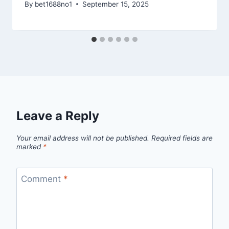
By
bet1688no1
September 15, 2025
Leave a Reply
Your email address will not be published.
Required fields are
marked
*
Comment
*