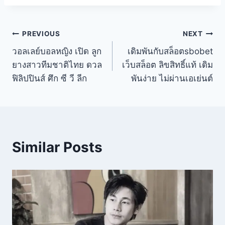
PREVIOUS
NEXT
วอลเลย์บอลหญิง เปิด ลูก
เดิมพันกับสล็อตsbobet
ยางสาวทีมชาติไทย ดวล
เว็บสล็อต ลิขสิทธิ์แท้ เดิม
ฟิลิปปินส์ ศึก ซี วี ลีก
พันง่าย ไม่ผ่านเอเย่นต์
Similar Posts