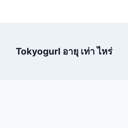
Tokyogurl อายุ เท่า ไหร่