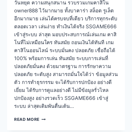
วันหยุด ความสนุกสนาน รวบรวมเกมคาสิโน
owner888 ไว้มากมาย ทั้งบาคาร่า สล็อต รูเล็ต
อีกมากมาย เล่นได้ครบจบที่เดียว บริการทุกระดับ
ตลอดเวลา เล่นง่าย ทำเงินได้จริง SSGAME666
เข้าสู่ระบบ ล่าสุด มอบประสบการณ์เล่นเกม คาสิ
โนที่ไม่เหมือนใคร ทันสมัย ถอนเงินได้ทันที เกม
คาสิโนออนไลน์ ระบบมั่นคง ปลอดภัย เชื่อถือได้
100% พร้อมการเล่น ทันสมัย ระบบการเล่นที่
ปลอดภัยมั่นคง ด้วยมาตรฐาน การรักษาความ
ปลอดภัย ระดับสูง สามารถมั่นใจได้ว่า ข้อมูลส่วน
ตัว การทำธุรกรรม จะได้รับการปกป้อง อย่างดี
เยี่ยม ได้รับการดูแลอย่างดี ไม่มีข้อมูลรั่วไหล
ปกป้องสูง อย่างรวดเร็ว SSGAME666 เข้าสู่
ระบบ ล่าสุดเดิมพันตื่นเต้น…
READ MORE