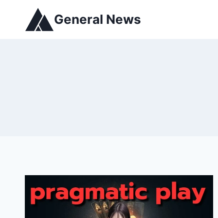
General News