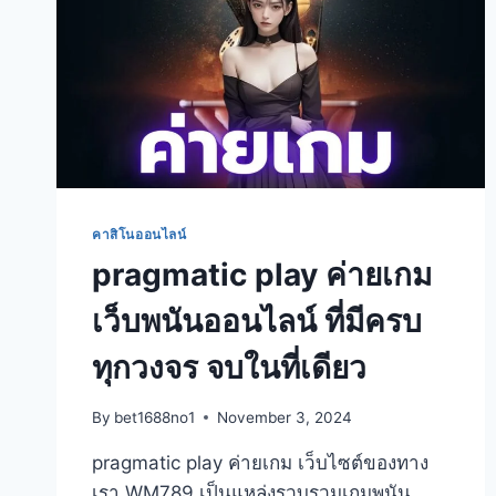
คาสิโนออนไลน์
pragmatic play ค่ายเกม
เว็บพนันออนไลน์ ที่มีครบ
ทุกวงจร จบในที่เดียว
By
bet1688no1
November 3, 2024
pragmatic play ค่ายเกม เว็บไซต์ของทาง
เรา WM789 เป็นแหล่งรวบรวมเกมพนัน