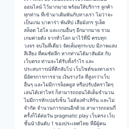
ออนไลน์ ไว้มากมาย พร้อมให้บริการ ลูกค้า
ทุกท่าน ที่เข้ามาเดิมพันกับทางเรา ไม่ว่าจะ
เป็นเกม บาคาร่า พันทิป เสือมังกร รูเล็ต
สล็อต ไฮโล และเกมอื่นๆ อีกมากมาย รวม
เกมค่ายดัง จากทั่วโลก มาไว้ที่นี่ ครบทุก
วงจร จบในที่เดียว จัดเต็มทุกระบบ มีภาพแสง
สีเสียง ที่คมชัดลึก หากท่านได้มาสัมผัส กับ
เว็บตรง ท่านจะได้รับทั้งกำไร และ
ประสบการณ์ที่ดีกลับไป เว็บไซต์ของทางเรา
มีอัตรการการจ่าย เงินรางวัล ที่สูงกว่าเว็บ
อื่นๆ และไม่มีการล็อคยูส หรือปรับอัตราใดๆ
เล่นได้เท่าไหร่ ก็สามารถถอนได้เต็มจำนวน
ไม่มีการหักเปอร์เซ็น ไม่ต้องทำเทิร์น และไม่
จำกัด จำนวนการถอนอีกด้วย สามารถถอนกี่
ครั้งก็ได้ต่อวัน pragmatic play เว็บตรง เว็บ
ชั้นนำอันดับ 1 ของประเทศไทย ที่มีผู้คน