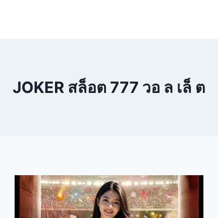
JOKER สล็อต 777 วอ ล เล็ ต