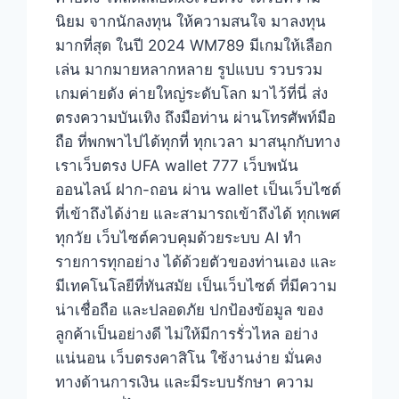
นิยม จากนักลงทุน ให้ความสนใจ มาลงทุน
มากที่สุด ในปี 2024 WM789 มีเกมให้เลือก
เล่น มากมายหลากหลาย รูปแบบ รวบรวม
เกมค่ายดัง ค่ายใหญ่ระดับโลก มาไว้ที่นี่ ส่ง
ตรงความบันเทิง ถึงมือท่าน ผ่านโทรศัพท์มือ
ถือ ที่พกพาไปได้ทุกที่ ทุกเวลา มาสนุกกับทาง
เราเว็บตรง UFA wallet 777 เว็บพนัน
ออนไลน์ ฝาก-ถอน ผ่าน wallet เป็นเว็บไซต์
ที่เข้าถึงได้ง่าย และสามารถเข้าถึงได้ ทุกเพศ
ทุกวัย เว็บไซต์ควบคุมด้วยระบบ AI ทำ
รายการทุกอย่าง ได้ด้วยตัวของท่านเอง และ
มีเทคโนโลยีที่ทันสมัย เป็นเว็บไซต์ ที่มีความ
น่าเชื่อถือ และปลอดภัย ปกป้องข้อมูล ของ
ลูกค้าเป็นอย่างดี ไม่ให้มีการรั่วไหล อย่าง
แน่นอน เว็บตรงคาสิโน ใช้งานง่าย มั่นคง
ทางด้านการเงิน และมีระบบรักษา ความ