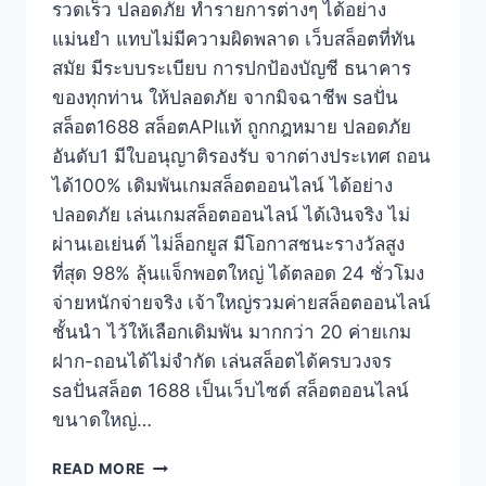
รวดเร็ว ปลอดภัย ทำรายการต่างๆ ได้อย่าง
แม่นยำ แทบไม่มีความผิดพลาด เว็บสล็อตที่ทัน
สมัย มีระบบระเบียบ การปกป้องบัญชี ธนาคาร
ของทุกท่าน ให้ปลอดภัย จากมิจฉาชีพ saปั่น
สล็อต1688 สล็อตAPIแท้ ถูกกฎหมาย ปลอดภัย
อันดับ1 มีใบอนุญาติรองรับ จากต่างประเทศ ถอน
ได้100% เดิมพันเกมสล็อตออนไลน์ ได้อย่าง
ปลอดภัย เล่นเกมสล็อตออนไลน์ ได้เงินจริง ไม่
ผ่านเอเย่นต์ ไม่ล็อกยูส มีโอกาสชนะรางวัลสูง
ที่สุด 98% ลุ้นแจ็กพอตใหญ่ ได้ตลอด 24 ชั่วโมง
จ่ายหนักจ่ายจริง เจ้าใหญ่รวมค่ายสล็อตออนไลน์
ชั้นนำ ไว้ให้เลือกเดิมพัน มากกว่า 20 ค่ายเกม
ฝาก-ถอนได้ไม่จำกัด เล่นสล็อตได้ครบวงจร
saปั่นสล็อต 1688 เป็นเว็บไซต์ สล็อตออนไลน์
ขนาดใหญ่…
READ MORE