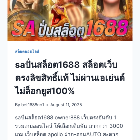
สล็อตออนไลน์
saปั่นสล็อต1688 สล็อตเว็บ
ตรงลิขสิทธิ์แท้ ไม่ผ่านเอเย่นต์
ไม่ล็อกยูส100%
By
bet1688no1
August 11, 2025
saปั่นสล็อต1688 owner888 เว็บตรงอันดับ 1
รวมเกมออนไลน์ ให้เลือกเดิมพัน มากกว่า 3000
เกม เว็บสล็อต apollo ฝาก-ถอนAUTO สะดวก