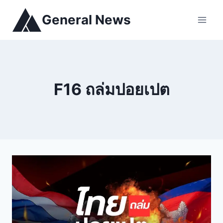
General News
F16 ถล่มปอยเปต