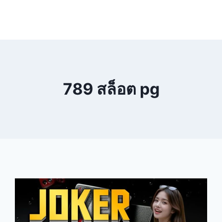
789 สล็อต pg