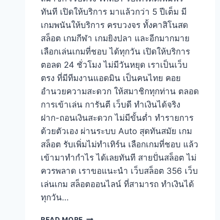
ทันที เปิดให้บริการ มาแล้วกว่า 5 ปีเต็ม มี
เกมพนันให้บริการ ครบวงจร ทั้งคาสิโนสด
สล็อต เกมกีฬา เกมยิงปลา และอีกมากมาย
เลือกเล่นเกมที่ชอบ ได้ทุกวัน เปิดให้บริการ
ตอลด 24 ชั่วโมง ไม่มีวันหยุด เราเป็นเว็บ
ตรง ที่มีทีมงานแอดมิน เป็นคนไทย คอย
อำนวยความสะดวก ให้สมาชิกทุกท่าน ตลอด
การเข้าเล่น การันตี เว็บดี ทำเงินได้จริง
ฝาก-ถอนเงินสะดวก ไม่มีขั้นต่ำ ทำรายการ
ด้วยตัวเอง ผ่านระบบ Auto สุดทันสมัย เกม
สล็อต รับเพิ่มไม่ทำเทิร์น เลือกเกมที่ชอบ แล้ว
เข้ามาทำกำไร ได้เลยทันที สายปั่นสล็อต ไม่
ควรพลาด เราขอแนะนำ เว็บสล็อต 356 เว็บ
เล่นเกม สล็อตออนไลน์ ที่สามารถ ทำเงินได้
ทุกวัน…
READ MORE