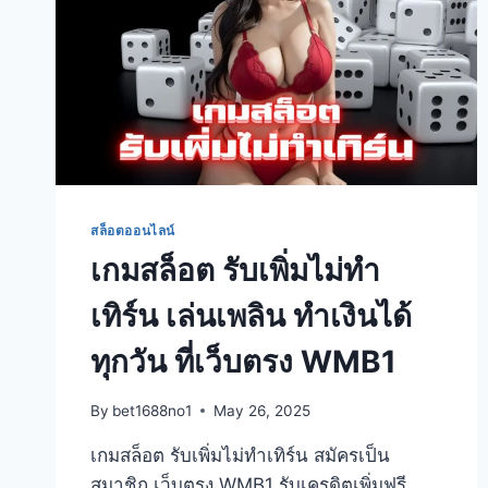
สล็อตออนไลน์
เกมสล็อต รับเพิ่มไม่ทำ
เทิร์น เล่นเพลิน ทำเงินได้
ทุกวัน ที่เว็บตรง WMB1
By
bet1688no1
May 26, 2025
เกมสล็อต รับเพิ่มไม่ทำเทิร์น สมัครเป็น
สมาชิก เว็บตรง WMB1 รับเครดิตเพิ่มฟรี