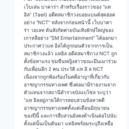
เว็บเล่น บาคาร่า สำหรับเรื่องราวของ “แท
อิล” (Taeil) อดีตสมาชิกวงบอยแบนด์สุดฮอต
อย่าง “NCT” หลังจากก่อนหน้านี้ เว็บบาคา
ร่า วอเลท ต้นสังกัดค่ายบันเทิงยักษ์ใหญ่ของ
เกาหลีอย่าง “SM Entertainment” ได้ออกมา
ประกาศว่าแท อิลได้ถูกถอนตัวจากการเป็น
สมาชิกวงแล้ว แทอิล อดีตสมาชิกวง NCT ถูก
ตั้งข้อหาแรง ข่มขืนหญิงสาวขณะมึนเมาร่วม
กับเพื่อนอีก 2 คน ประวัติ แท อิ ล NCT
เนื่องจากถูกฟ้องร้องในคดีอาญาที่เกี่ยวกับ
อาชญากรรมทางเพศ ซึ่งต่อมามีรายงานจาก
ตัวแทนจากสถานีตำรวจบังแบโซล ระบุว่า
“แท อิลอยู่ภายใต้การสอบสวนข้อหาคดี
อาชญากรรมทางเพศตั้งแต่เดือนมิถุนายน
ของปีนี้ และการสืบสวนยังคงดำเนินต่อไปนับ
ตั้งแต่นั้นเป็นต้นมา แทอิลพร้อมระบุถึงเหยื่อ