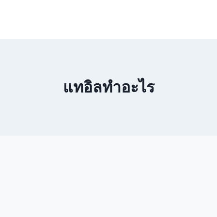
แทอิลทําอะไร