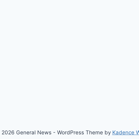
 2026 General News - WordPress Theme by
Kadence 