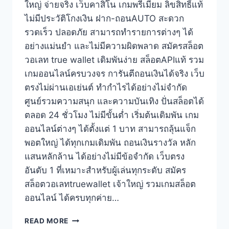
ใหญ่ จ่ายจริง เว็บคาสิโน เกมพรีเมี่ยม ลิขสิทธิ์แท้
ไม่มีประวัติโกงเงิน ฝาก-ถอนAUTO สะดวก
รวดเร็ว ปลอดภัย สามารถทำรายการต่างๆ ได้
อย่างแม่นยำ และไม่มีความผิดพลาด สมัครสล็อต
วอเลท true wallet เดิมพันง่าย สล็อตAPIแท้ รวม
เกมออนไลน์ครบวงจร การันตีถอนเงินได้จริง เว็บ
ตรงไม่ผ่านเอเย่นต์ ทำกำไรได้อย่างไม่จำกัด
ศูนย์รวมความสนุก และความบันเทิง ปั่นสล็อตได้
ตลอด 24 ชั่วโมง ไม่มีขั้นต่ำ เริ่มต้นเดิมพัน เกม
ออนไลน์ต่างๆ ได้ตั้งแต่ 1 บาท สามารถลุ้นแจ็ก
พอตใหญ่ ได้ทุกเกมเดิมพัน ถอนเงินรางวัล หลัก
แสนหลักล้าน ได้อย่างไม่มีข้อจำกัด เว็บตรง
อันดับ 1 ที่เหมาะสำหรับผู้เล่นทุกระดับ สมัคร
สล็อตวอเลทtruewallet เจ้าใหญ่ รวมเกมสล็อต
ออนไลน์ ได้ครบทุกค่าย…
READ MORE