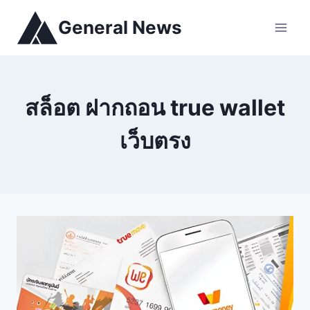
General News
สล็อต ฝากถอน true wallet
เว็บตรง