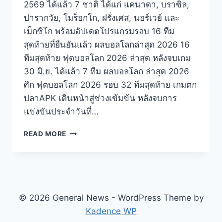
2569 ได้แล้ว 7 ชาติ ได้แก่ แคนาดา, บราซิล,
ปารากวัย, โมร็อกโก, ฝรั่งเศส, นอร์เวย์ และ
เม็กซิโก พร้อมอัปเดตโปรแกรมรอบ 16 ทีม
สุดท้ายที่ยืนยันแล้ว ผลบอลโลกล่าสุด 2026 16
ทีมสุดท้าย ฟุตบอลโลก 2026 ล่าสุด หลังจบเกม
30 มิ.ย. ได้แล้ว 7 ทีม ผลบอลโลก ล่าสุด 2026
ศึก ฟุตบอลโลก 2026 รอบ 32 ทีมสุดท้าย เกมตก
ปลาAPK เดินหน้าสู่ช่วงเข้มข้น หลังจบการ
แข่งขันประจำวันที่…
READ MORE
© 2026 General News - WordPress Theme by
Kadence WP