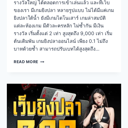
รางวัลใหญ่ ได้ตลอดการเข้าเล่นแล้ว และที่เว็บ
ของเรา มีเกมยิงปลา หลายรูปแบบ ไม่ได้มีแค่เกม
ยิงปลาใต้น้ำ ยังมีเกมไดโนเสาร์ เกมล่าสมบัติ
แต่ละห้องเกม มีตัวละครหลัก ไม่ซ้ำกัน มีเงิน
รางวัล เริ่มตั้งแต่ 2 เท่า สูงสุดถึง 9,000 เท่า เริ่ม
ต้นเดิมพัน เกมยิงปลาออนไลน์ เพียง 0.1 ไม่ถึง
บาทด้วยซ้ำ สามารถปรับเบทได้สูงสุดถึง…
READ MORE