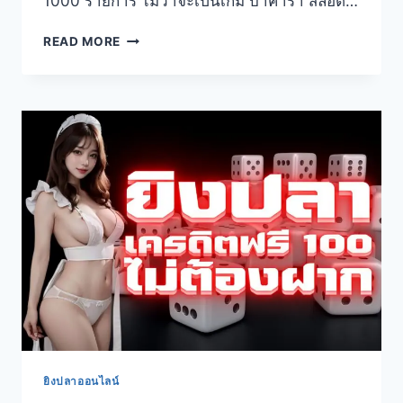
1000 รายการ ไม่ว่าจะเป็นเกม บาคาร่า สล็อต…
READ MORE
ยิงปลาออนไลน์