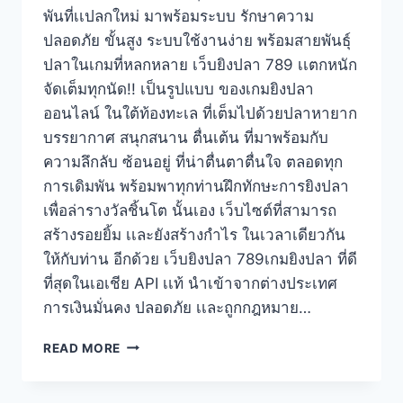
พันที่เเปลกใหม่ มาพร้อมระบบ รักษาความ
ปลอดภัย ขั้นสูง ระบบใช้งานง่าย พร้อมสายพันธุ์
ปลาในเกมที่หลกหลาย เว็บยิงปลา 789 เเตกหนัก
จัดเต็มทุกนัด!! เป็นรูปแบบ ของเกมยิงปลา
ออนไลน์ ในใต้ท้องทะเล ที่เต็มไปด้วยปลาหายาก
บรรยากาศ สนุกสนาน ตื่นเต้น ที่มาพร้อมกับ
ความลึกลับ ซ้อนอยู่ ที่น่าตื่นตาตื่นใจ ตลอดทุก
การเดิมพัน พร้อมพาทุกท่านฝึกทักษะการยิงปลา
เพื่อล่ารางวัลชิ้นโต นั้นเอง เว็บไซต์ที่สามารถ
สร้างรอยยิ้ม เเละยังสร้างกำไร ในเวลาเดียวกัน
ให้กับท่าน อีกด้วย เว็บยิงปลา 789เกมยิงปลา ที่ดี
ที่สุดในเอเชีย API เเท้ นำเข้าจากต่างประเทศ
การเงินมั่นคง ปลอดภัย เเละถูกกฎหมาย…
READ MORE