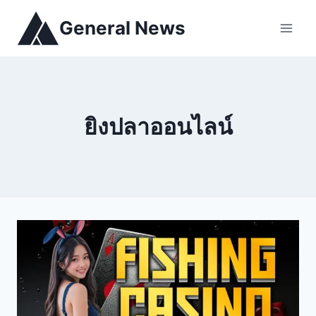
General News
ยิงปลาออนไลน์