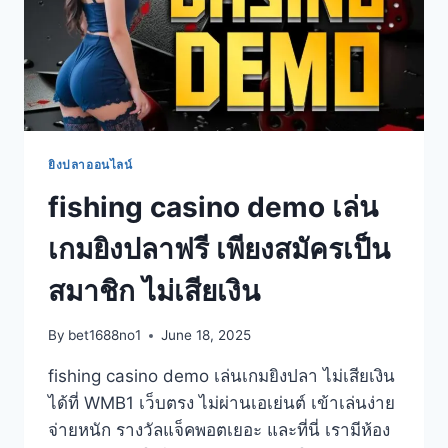
ยิงปลาออนไลน์
fishing casino demo เล่น
เกมยิงปลาฟรี เพียงสมัครเป็น
สมาชิก ไม่เสียเงิน
By
bet1688no1
June 18, 2025
fishing casino demo เล่นเกมยิงปลา ไม่เสียเงิน
ได้ที่ WMB1 เว็บตรง ไม่ผ่านเอเย่นต์ เข้าเล่นง่าย
จ่ายหนัก รางวัลแจ็คพอตเยอะ และที่นี่ เรามีห้อง