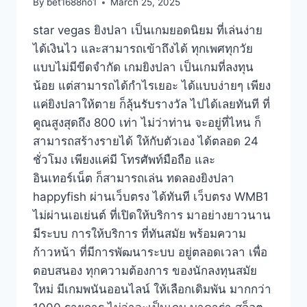
By
bet1688no1
March 25, 2025
star vegas ยิงปลา เป็นเกมยอดนิยม ที่เล่นง่าย
ได้เงินไว และสามารถเข้าถึงได้ ทุกเพศทุกวัย
แบบไม่มีขีดจำกัด เกมยิงปลา เป็นเกมที่ลงทุน
น้อย แต่สามารถได้กำไรเยอะ ได้แบบง่ายๆ เพียง
แค่ยิงปลาให้ตาย ก็ลุ้นรับรางวัล ไปได้เลยทันที ที่
คูณสูงสุดถึง 800 เท่า ไม่ว่าท่าน จะอยู่ที่ไหน ก็
สามารถสร้างรายได้ ให้กับตัวเอง ได้ตลอด 24
ชั่วโมง เพียงแค่มี โทรศัพท์มือถือ และ
อินเทอร์เน็ต ก็สามารถเล่น ทดลองยิงปลา
happyfish ผ่านเว็บตรง ได้ทันที เว็บตรง WMB1
ไม่ผ่านเอเย่นต์ ที่เปิดให้บริการ มาอย่างยาวนาน
มีระบบ การให้บริการ ที่ทันสมัย พร้อมความ
ก้าวหน้า ที่มีการพัฒนาระบบ อยู่ตลอดเวลา เพื่อ
ตอบสนอง ทุกความต้องการ ของนักลงทุนสมัย
ใหม่ มีเกมพนันออนไลน์ ให้เลือกเดิมพัน มากกว่า