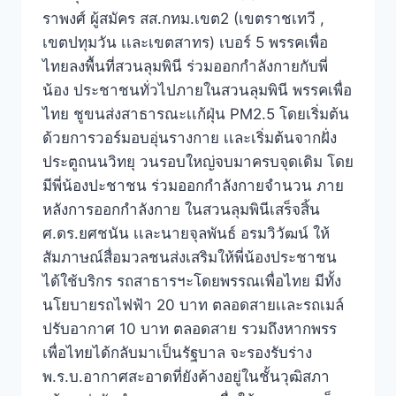
ราพงศ์ ผู้สมัคร สส.กทม.เขต2 (เขตราชเทวี ,
เขตปทุมวัน เเละเขตสาทร) เบอร์ 5 พรรคเพื่อ
ไทยลงพื้นที่สวนลุมพินี ร่วมออกกำลังกายกับพี่
น้อง ประชาชนทั่วไปภายในสวนลุมพินี พรรคเพื่อ
ไทย ชูขนส่งสาธารณะเเก้ฝุ่น PM2.5 โดยเริ่มต้น
ด้วยการวอร์มอบอุ่นรางกาย เเละเริ่มต้นจากฝั่ง
ประตูถนนวิทยุ วนรอบใหญ่จบมาครบจุดเดิม โดย
มีพี่น้องปะชาชน ร่วมออกกำลังกายจำนวน ภาย
หลังการออกกำลังกาย ในสวนลุมพินีเสร็จสิ้น
ศ.ดร.ยศชนัน เเละนายจุลพันธ์ อรมวิวัฒน์ ให้
สัมภาษณ์สื่อมวลชนส่งเสริมให้พี่น้องประชาชน
ได้ใช้บริกร รถสาธารฯะโดยพรรณเพื่อไทย มีทั้ง
นโยบายรถไฟฟ้า 20 บาท ตลอดสายเเละรถเมล์
ปรับอากาศ 10 บาท ตลอดสาย รวมถึงหากพรร
เพื่อไทยได้กลับมาเป็นรัฐบาล จะรองรับร่าง
พ.ร.บ.อากาศสะอาดที่ยังค้างอยู่ในชั้นวุฒิสภา