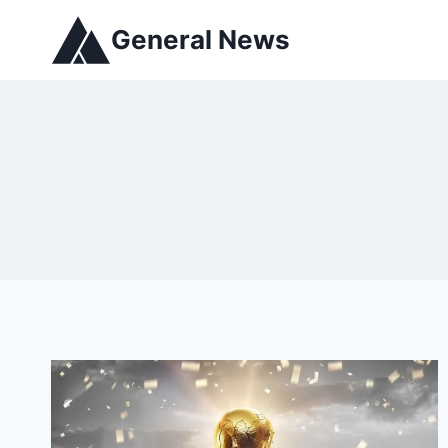
General News