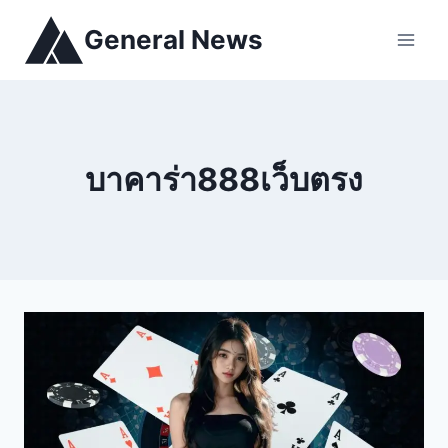
General News
บาคาร่า888เว็บตรง