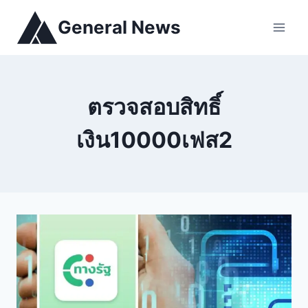
General News
ตรวจสอบสิทธิ์
เงิน10000เฟส2