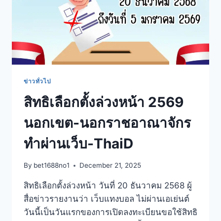
ข่าวทั่วไป
สิทธิเลือกตั้งล่วงหน้า 2569
นอกเขต-นอกราชอาณาจักร
ทำผ่านเว็บ-ThaiD
By
bet1688no1
December 21, 2025
สิทธิเลือกตั้งล่วงหน้า วันที่ 20 ธันวาคม 2568 ผู้
สื่อข่าวรายงานว่า เว็บแทงบอล ไม่ผ่านเอเย่นต์
วันนี้เป็นวันแรกของการเปิดลงทะเบียนขอใช้สิทธิ