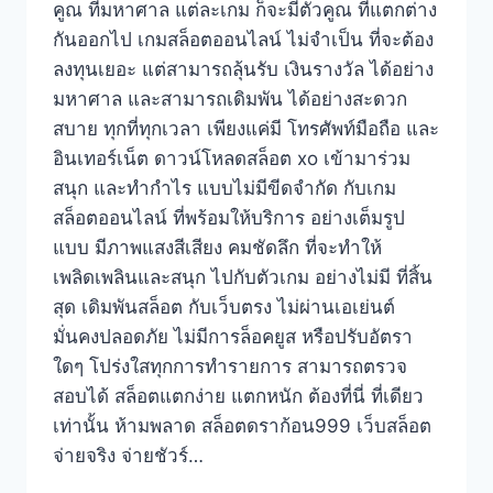
คูณ ที่มหาศาล แต่ละเกม ก็จะมีตัวคูณ ที่แตกต่าง
กันออกไป เกมสล็อตออนไลน์ ไม่จำเป็น ที่จะต้อง
ลงทุนเยอะ แต่สามารถลุ้นรับ เงินรางวัล ได้อย่าง
มหาศาล และสามารถเดิมพัน ได้อย่างสะดวก
สบาย ทุกที่ทุกเวลา เพียงแค่มี โทรศัพท์มือถือ และ
อินเทอร์เน็ต ดาวน์โหลดสล็อต xo เข้ามาร่วม
สนุก และทำกำไร แบบไม่มีขีดจำกัด กับเกม
สล็อตออนไลน์ ที่พร้อมให้บริการ อย่างเต็มรูป
แบบ มีภาพแสงสีเสียง คมชัดลึก ที่จะทำให้
เพลิดเพลินและสนุก ไปกับตัวเกม อย่างไม่มี ที่สิ้น
สุด เดิมพันสล็อต กับเว็บตรง ไม่ผ่านเอเย่นต์
มั่นคงปลอดภัย ไม่มีการล็อคยูส หรือปรับอัตรา
ใดๆ โปร่งใสทุกการทำรายการ สามารถตรวจ
สอบได้ สล็อตแตกง่าย แตกหนัก ต้องที่นี่ ที่เดียว
เท่านั้น ห้ามพลาด สล็อตดราก้อน999 เว็บสล็อต
จ่ายจริง จ่ายชัวร์…