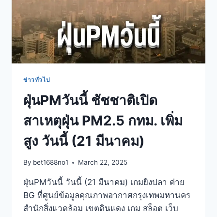
ข่าวทั่วไป
ฝุ่นPMวันนี้ ชัชชาติเปิด
สาเหตุฝุ่น PM2.5 กทม. เพิ่ม
สูง วันนี้ (21 มีนาคม)
By
bet1688no1
March 22, 2025
ฝุ่นPMวันนี้ วันนี้ (21 มีนาคม) เกมยิงปลา ค่าย
BG ที่ศูนย์ข้อมูลคุณภาพอากาศกรุงเทพมหานคร
สำนักสิ่งแวดล้อม เขตดินแดง เกม สล็อต เว็บ