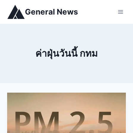
General News
ค่าฝุ่นวันนี้ กทม