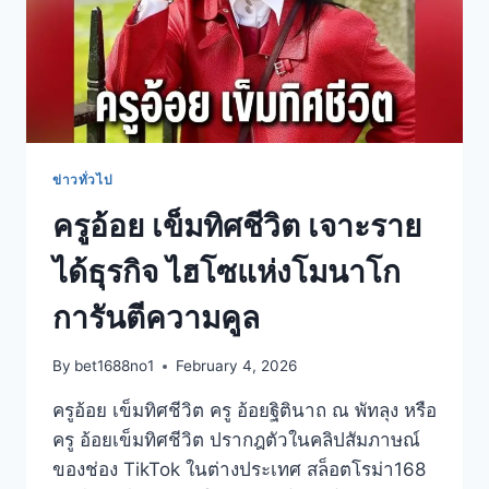
ข่าวทั่วไป
ครูอ้อย เข็มทิศชีวิต เจาะราย
ได้ธุรกิจ ไฮโซแห่งโมนาโก
การันตีความคูล
By
bet1688no1
February 4, 2026
ครูอ้อย เข็มทิศชีวิต ครู อ้อยฐิตินาถ ณ พัทลุง หรือ
ครู อ้อยเข็มทิศชีวิต ปรากฎตัวในคลิปสัมภาษณ์
ของช่อง TikTok ในต่างประเทศ สล็อตโรม่า168