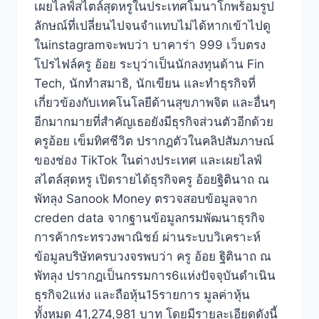
เผยไลฟ์สไตล์สุดหรูในประเทศโมนาโกพร้อมรูป
ลักษณ์ที่เปลี่ยนไปจนจำแทบไม่ได้หากเข้าไปดู
ในinstagramจะพบว่า บาคาร่า 999 เว็บตรง
โปรไฟล์ครู อ้อย ระบุว่าเป็นนักลงทุนด้าน Fin
Tech, นักทำสมาธิ, นักเขียน และทำธุรกิจที่
เกี่ยวข้องกับเทคโนโลยีด้านสุขภาพจิต และอื่นๆ
อีกมากมายที่สำคัญเธอยังมีธุรกิจส่วนตัวอีกด้วย
ครูอ้อย เข็มทิศชีวิต ปรากฎตัวในคลิปสัมภาษณ์
ของช่อง TikTok ในต่างประเทศ และเผยไลฟ์
สไตล์สุดหรู เปิดรายได้ธุรกิจครู อ้อยฐิตินาถ ณ
พัทลุง Sanook Money ตรวจสอบข้อมูลจาก
creden data จากฐานข้อมูลกรมพัฒนาธุรกิจ
การค้ากระทรวงพาณิชย์ ผ่านระบบวิเคราะห์
ข้อมูลบริษัทครบวงจรพบว่า ครู อ้อย ฐิตินาถ ณ
พัทลุง ปรากฎเป็นกรรมการ6แห่งปัจจุบันดำเนิน
ธุรกิจ2แห่ง และถือหุ้น15รายการ มูลค่าหุ้น
ทั้งหมด 41,274,981 บาท โดยมีรายละเอียดดังนี้