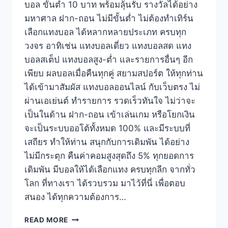
บอล ขั้นต่ำ 10 บาท พร้อมลุ้นรับ รางวัลได้อย่าง
มหาศาล ฝาก-ถอน ไม่มีขั้นต่ำ ไม่ต้องทำเทิร์น
เลือกแทงบอล ได้หลากหลายประเภท ครบทุก
วงจร อาทิเช่น แทงบอลเดี่ยว แทงบอลสด แทง
บอลสเต็ป แทงบอลสูง-ต่ำ และรายการอื่นๆ อีก
เพียบ ผลบอลเมื่อคืนทุกคู่ สยามสปอร์ต ให้ทุกท่าน
ได้เข้ามาสัมผัส แทงบอลออนไลน์ กับเว็บตรง ไม่
ผ่านเอเย่นต์ ทำรายการ รวดเร็วทันใจ ไม่ว่าจะ
เป็นในด้าน ฝาก-ถอน เข้าเล่นเกม หรือโยกเงิน
จะเป็นระบบออโต้ทั้งหมด 100% และมีระบบที่
เสถียร ทำให้ท่าน สนุกกับการเดิมพัน ได้อย่าง
ไม่มีกระตุก คืนค่าคอมสูงสุดถึง 5% ทุกยอดการ
เดิมพัน มีบอลให้ได้เลือกแทง ครบทุกลีก จากทั่ว
โลก ที่ทางเรา ได้รวบรวม มาไว้ที่นี่ เพื่อตอบ
สนอง ได้ทุกความต้องการ…
READ MORE