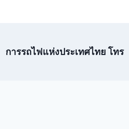
การรถไฟแห่งประเทศไทย โทร