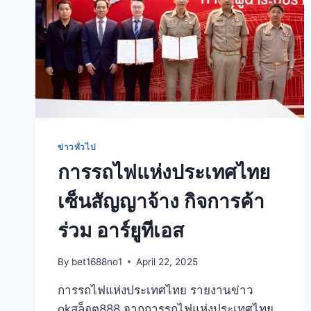
ข่าวทั่วไป
การรถไฟแห่งประเทศไทย
เซ็นสัญญาจ้าง กิจการค้า
ร่วม อาร์ยูทีเอส
By
bet1688no1
April 22, 2025
การรถไฟแห่งประเทศไทย รายงานข่าว
okสล็อต888 จากการรถไฟแห่งประเทศไทย