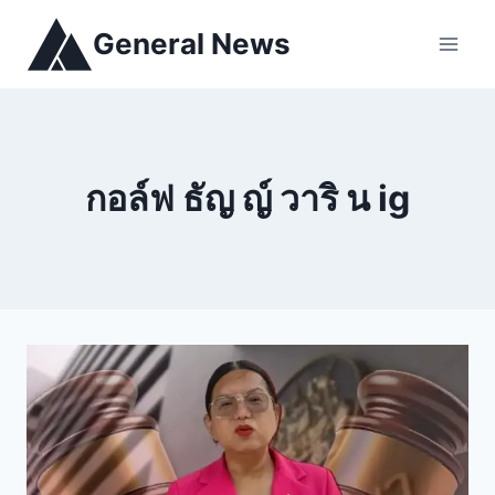
General News
กอล์ฟ ธัญ ญ์ วาริ น ig