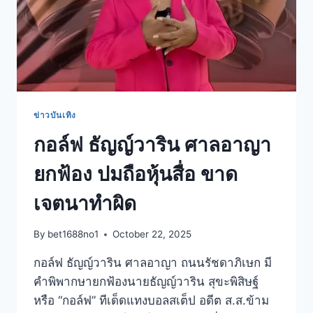
ข่าวบันเทิง
กอล์ฟ ธัญญ์วาริน ศาลอาญา
ยกฟ้อง ปมถือหุ้นสื่อ ขาด
เจตนาทำผิด
By
bet1688no1
October 22, 2025
กอล์ฟ ธัญญ์วาริน ศาลอาญา ถนนรัชดาภิเษก มี
คำพิพากษายกฟ้องนายธัญญ์วาริน สุขะพิสิษฐ์
หรือ “กอล์ฟ” ทีเด็ดแทงบอลสเต็ป อดีต ส.ส.ข้าม