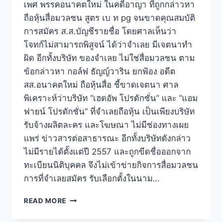
เพศ พรรคอนาคตใหม่ ในคดีอาญา ที่ถูกกล่าวหา
ถือหุ้นสื่อมวลชน สูตร เบ ท pg จนขาดคุณสมบัติ
การสมัคร ส.ส.บัญชีรายชื่อ โดยศาลเห็นว่า
โจทก์ไม่สามารถพิสูจน์ ได้ว่าจำเลย มีเจตนาทำ
ผิด อีกทั้งบริษัท ของจำเลย ไม่ใช่สื่อมวลชน ตาม
ข้อกล่าวหา กอล์ฟ ธัญญ์วาริน ยกฟ้อง อดีต
สส.อนาคตใหม่ ถือหุ้นสื่อ ชี้ขาดเจตนา ศาล
พิเคราะห์ว่าบริษัท “เฮดอัพ โปรดักชั่น” และ “แอม
ฟายน์ โปรดักชั่น” ที่จำเลยถือหุ้น เป็นเพียงบริษัท
รับจ้างผลิตละคร และโฆษณา ไม่มีช่องทางเผย
แพร่ ข่าวสารต่อสาธารณะ อีกทั้งบริษัทดังกล่าว
ไม่มีรายได้ตั้งแต่ปี 2557 และถูกขีดชื่อออกจาก
ทะเบียนนิติบุคคล จึงไม่เข้าข่ายกิจการสื่อมวลชน
การที่จำเลยสมัคร รับเลือกตั้งในนาม…
READ MORE