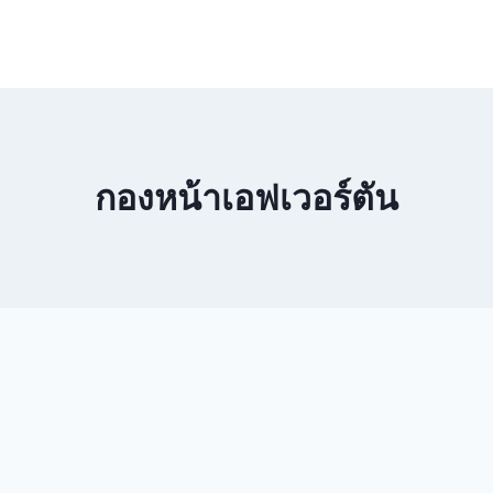
กองหน้าเอฟเวอร์ตัน