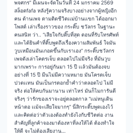
พจศกร” มีเผนจะจัดในวันที่ 24 มกราคม 2569
สล็อตfafa หลังรู้ความจริงบางอย่างจากผู้หญิงอีก
คน ด้านเพจ ตามติดชีวิตเเม่บ้านเเขก ได้ออกมา
โพสต์ เล่าเรื่องราวของ กระติ๊บ ชวัลกร ในฐานะ
คนสนิท ว่า.. “เสียใจกับติ๊บที่สุด ตอนที่รับโทรศัพท์
เเละได้ยินคำที่ติ๊บพูดถึงเรื่องความสัมพันธ์ ใจมัน
วูบเหมือนมันเกอดขึ้นกับเราเอง” กระติ๊บชวัลกร
เพจดังเล่าโคตรเจ็บ ตลอดไปไม่มีจริง ที่มันวูบ
มากเพราะ การอยู่กันมา 15 ปี เเล้วมันต้องจบ
อย่างที่ 15 ปี มีนไม่มีความหมาย มันโครตเจ็บ
ปวดเเทน มันเป็นกรตอกย้ำคำว่าตลอดไป ไม่มี
จริง ต่อให้คบกันมานาน เท่าไหร่ มันก็ไมการันตี
จริงๆ ว่ารักของเราจะอยู่ตลอดกาล “เเม่หนูเดิน
หน้าตอ เเม้จะเสียใจมากๆ” นี่สิกระติ๊บพูดเองไว้
เเละคิดต่อว่าตัวเองต้องทำยังไงกับชีวิตต่อ งาน
สำคัญที่ลูกค้าจองมาต้องหาที่ลงให้ได้ ต้องทำใจ
ให้ดี จะไม่ต้องเสียงาน…