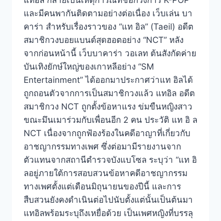
แทอิล กลายเป็นเหตุการณ์ที่ช็อกวงการ K-POP
และมีคนพากันติดตามอย่างต่อเนื่อง เว็บเล่น บา
คาร่า สำหรับเรื่องราวของ “แท อิล” (Taeil) อดีต
สมาชิกวงบอยแบนด์สุดฮอตอย่าง “NCT” หลัง
จากก่อนหน้านี้ เว็บบาคาร่า วอเลท ต้นสังกัดค่าย
บันเทิงยักษ์ใหญ่ของเกาหลีอย่าง “SM
Entertainment” ได้ออกมาประกาศว่าแท อิลได้
ถูกถอนตัวจากการเป็นสมาชิกวงแล้ว แทอิล อดีต
สมาชิกวง NCT ถูกตั้งข้อหาแรง ข่มขืนหญิงสาว
ขณะมึนเมาร่วมกับเพื่อนอีก 2 คน ประวัติ แท อิ ล
NCT เนื่องจากถูกฟ้องร้องในคดีอาญาที่เกี่ยวกับ
อาชญากรรมทางเพศ ซึ่งต่อมามีรายงานจาก
ตัวแทนจากสถานีตำรวจบังแบโซล ระบุว่า “แท อิ
ลอยู่ภายใต้การสอบสวนข้อหาคดีอาชญากรรม
ทางเพศตั้งแต่เดือนมิถุนายนของปีนี้ และการ
สืบสวนยังคงดำเนินต่อไปนับตั้งแต่นั้นเป็นต้นมา
แทอิลพร้อมระบุถึงเหยื่อด้วย เป็นเพศหญิงที่บรรลุ