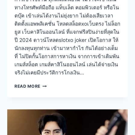
ทางโทรศัพท์มือถือ แท็บเล็ต คอมพิวเตอร์ หรือโน
ตบุ๊ค เข้าเล่นได้งานไม่ยุ่งยาก ไม่ต้องเสียเวลา
ติดตั้งแอพพลิเคชั่น โหลดสล็อตxoเว็บตรง ไม่ล็อก
ยูส เว็บคาสิโนออนไลน์ ที่แจกฟรีสปินง่ายที่สุดใน
ปี 2024 ดาวน์โหลดslotxo joker เปิดโอกาส ให้
นักลงทุนทุกท่าน เข้ามาหากำไร กันได้อย่างเด็ม
ที่ ไม่ปิดกั้นโอกาสการหาเงิน จากการเข้าเดิมพัน
เกมส์สล็อต เกมส์คาสิโนออนไลน์ เล่นได้จ่ายเงิน
จริงไม่เคยมีประวัติการโกงเงิน…
READ MORE