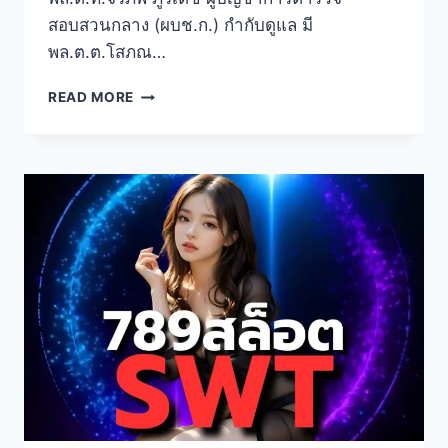
สอบสวนกลาง (ผบช.ก.) กำกับดูแล มี
พล.ต.ต.โสภณ…
READ MORE