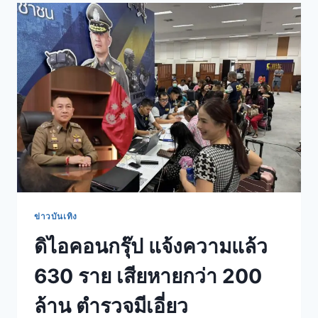
ข่าวบันเทิง
ดิไอคอนกรุ๊ป แจ้งความแล้ว
630 ราย เสียหายกว่า 200
ล้าน ตำรวจมีเอี่ยว