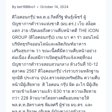
By
bet1688no1
October 14, 2024
ดิไอคอนกรุ๊ป พล.ต.อ.กิตติ์รัฐ พันธุ์เพ็ชร์ ผู้
บัญชาการตำรวจแห่งชาติ (ผบ.ตร.) เว็บ สล็อต
แตก ง่าย เปิดเผยถึงความคืบหน้าคดี THE iCON
GROUP (ดิไอคอนกรุ๊ป) เกม บา คา ร่า ออนไลน์
บริษัทธุรกิจออนไลน์และผลิตภัณฑ์อาหาร
เสริมสุขภาพ ว่า ขณะนี้คดีมีความคืบหน้าอย่าง
ต่อเนื่อง ตั้งแต่มีการเปิดศูนย์รับแจ้งเหตุที่กอง
บัญชาการตำรวจสอบสวนกลาง ห้วงวันที่ 10-12
ตุลาคม 2567 ดิไอคอนกรุ๊ป เร่งรวบรวมหลักฐาน
ทุกมิติ ประสาน ปปง.ตรวจสอบทรัพย์สิน ความคืบ
หน้ามีผู้เสียหาย ดิ ไอคอน กรุ๊ป ผิด อะไร มีผู้เสีย
หายเข้าแจ้งความแล้ว 630 ราย ความเสียหาย
กว่า 228 ล้านบาทโดยทางคดีมอบหมายให้
พล.ต.ท.อัคราเดช พิมลศรี ผู้ช่วย ผบ.ตร. และ
พล.ต.ท.จิรภพ ภูริเดช ผู้บัญชาการตำรวจ