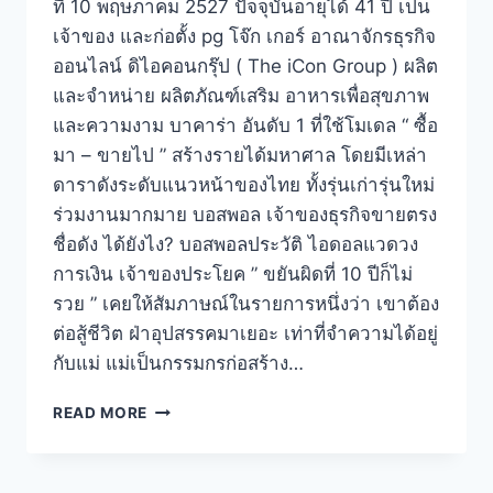
ที่ 10 พฤษภาคม 2527 ปัจจุบันอายุได้ 41 ปี เป็น
เจ้าของ และก่อตั้ง pg โจ๊ก เกอร์ อาณาจักรธุรกิจ
ออนไลน์ ดิไอคอนกรุ๊ป ( The iCon Group ) ผลิต
และจำหน่าย ผลิตภัณฑ์เสริม อาหารเพื่อสุขภาพ
และความงาม บาคาร่า อันดับ 1 ที่ใช้โมเดล “ ซื้อ
มา – ขายไป ” สร้างรายได้มหาศาล โดยมีเหล่า
ดาราดังระดับแนวหน้าของไทย ทั้งรุ่นเก่ารุ่นใหม่
ร่วมงานมากมาย บอสพอล เจ้าของธุรกิจขายตรง
ชื่อดัง ได้ยังไง? บอสพอลประวัติ ไอดอลแวดวง
การเงิน เจ้าของประโยค ” ขยันผิดที่ 10 ปีก็ไม่
รวย ” เคยให้สัมภาษณ์ในรายการหนึ่งว่า เขาต้อง
ต่อสู้ชีวิต ฝ่าอุปสรรคมาเยอะ เท่าที่จำความได้อยู่
กับแม่ แม่เป็นกรรมกรก่อสร้าง…
READ MORE