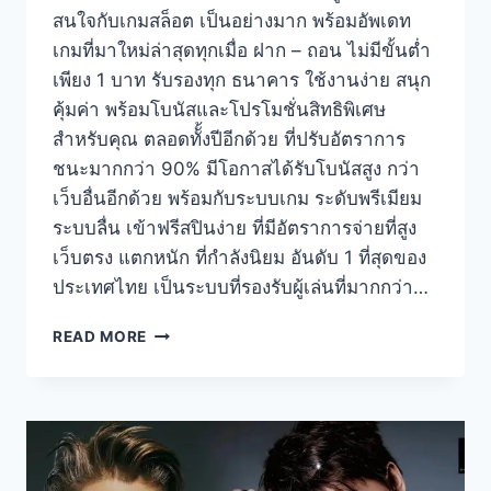
สนใจกับเกมสล็อต เป็นอย่างมาก พร้อมอัพเดท
เกมที่มาใหม่ล่าสุดทุกเมื่อ ฝาก – ถอน ไม่มีขั้นต่ำ
เพียง 1 บาท รับรองทุก ธนาคาร ใช้งานง่าย สนุก
คุ้มค่า พร้อมโบนัสและโปรโมชั่นสิทธิพิเศษ
สำหรับคุณ ตลอดทัั้งปีอีกด้วย ที่ปรับอัตราการ
ชนะมากกว่า 90% มีโอกาสได้รับโบนัสสูง กว่า
เว็บอื่นอีกด้วย พร้อมกับระบบเกม ระดับพรีเมียม
ระบบลื่น เข้าฟรีสปินง่าย ที่มีอัตราการจ่ายที่สูง
เว็บตรง แตกหนัก ที่กำลังนิยม อันดับ 1 ที่สุดของ
ประเทศไทย เป็นระบบที่รองรับผู้เล่นที่มากกว่า…
READ MORE